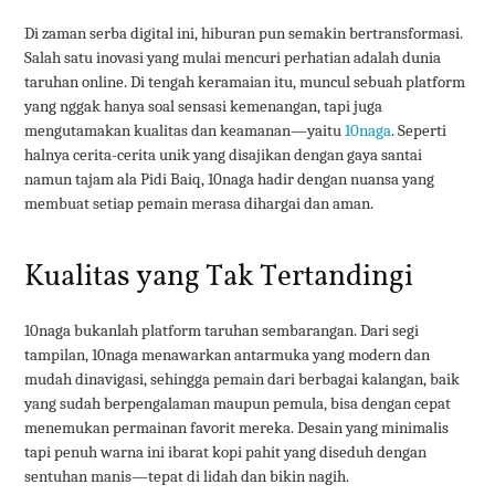
Di zaman serba digital ini, hiburan pun semakin bertransformasi.
Salah satu inovasi yang mulai mencuri perhatian adalah dunia
taruhan online. Di tengah keramaian itu, muncul sebuah platform
yang nggak hanya soal sensasi kemenangan, tapi juga
mengutamakan kualitas dan keamanan—yaitu
10naga
. Seperti
halnya cerita-cerita unik yang disajikan dengan gaya santai
namun tajam ala Pidi Baiq, 10naga hadir dengan nuansa yang
membuat setiap pemain merasa dihargai dan aman.
Kualitas yang Tak Tertandingi
10naga bukanlah platform taruhan sembarangan. Dari segi
tampilan, 10naga menawarkan antarmuka yang modern dan
mudah dinavigasi, sehingga pemain dari berbagai kalangan, baik
yang sudah berpengalaman maupun pemula, bisa dengan cepat
menemukan permainan favorit mereka. Desain yang minimalis
tapi penuh warna ini ibarat kopi pahit yang diseduh dengan
sentuhan manis—tepat di lidah dan bikin nagih.