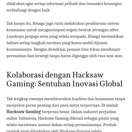
dilakukan agar setiap informasi pribadi dan transaksi keuangan
terlindungi dengan baik.
Tak hanya itu, 10naga juga rutin melakukan pembaruan sistem
keamanan untuk mengantisipasi segala bentuk serangan siber.
Layaknya penjaga setia yang selalu waspada, 10naga memastikan
bahwa setiap langkah taruhan yang kamu ambil dijamin
keamanannya. Dengan demikian, pemain bisa fokus menikmati
permainan dan strategi tanpa harus diganggu oleh rasa was-was.
Kolaborasi dengan Hacksaw
Gaming: Sentuhan Inovasi Global
Tak lengkap rasanya membicarakan kualitas dan keamanan tanpa
menyebut peran penting dari para mitra terpercaya. Di sinilah
Hacksaw Gaming
berperan besar. Dalam industri perjudian
online Indonesia, Hacksaw Gaming dikenal sebagai pionir yang
selalu membawa inovasi dalam setiap permainannya. Produk-
produk yang dihadirkan oleh Hacksaw Gaming selalu