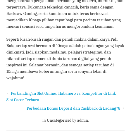
menghadirkan pengalaman bermain yang modern, interaktif, dan
terpercaya. Dukungan teknologi canggih, kerja sama dengan
Hacksaw Gaming, serta komitmen untuk terus berinovasi
menjadikan 10naga pilihan tepat bagi para pecinta taruhan yang
mencari sensasi seru tanpa harus mengorbankan keamanan.
Seperti kisah-kisah ringan dan penuh makna dalam karya Pidi
Baiq, setiap sesi bermain di 10naga adalah petualangan yang layak
dinikmati. Jadi, siapkan modalmu, pelajari strategimu, dan
nikmati setiap momen di dunia taruhan digital yang penuh
inspirasi ini. Selamat bermain, dan semoga setiap taruhan di
10naga membawa keberuntungan serta senyum lebar di
wajahmu!
←
Perbandingan Slot Online: Habanero vs. Kompetitor di Link
Slot Gacor Terbaru
Perbedaan Bonus Deposit dan Cashback di Ladang78
→
in
Uncategorized
by
admin
.