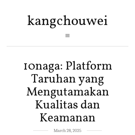
kangchouwei
10naga: Platform
Taruhan yang
Mengutamakan
Kualitas dan
Keamanan
March 28, 2025