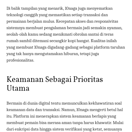
Di balik tampilan yang menarik, 10naga juga menyematkan
teknologi canggih yang memastikan setiap transaksi dan
permainan berjalan mulus. Kecepatan akses dan responsivitas
sistemnya membuat pengalaman bermain jadi semakin nyaman,
seolah-olah kamu sedang menikmati obrolan santai di teras
rumah sambil ditemani secangkir kopi hangat. Kualitas inilah
yang membuat 10naga digadang-gadang sebagai platform taruhan
yang tak hanya mengutamakan hiburan, tetapi juga
profesionalitas.
Keamanan Sebagai Prioritas
Utama
Bermain di dunia digital tentu memunculkan kekhawatiran soal
keamanan data dan transaksi. Namun, 10naga mengerti betul hal
itu. Platform ini menerapkan sistem keamanan berlapis yang
membuat pemain bisa merasa aman tanpa harus khawatir. Mulai
dari enkripsi data hingga sistem verifikasi yang ketat, semuanya