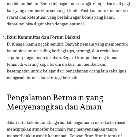
modal tambahan. Bonus ini bagaikan secangkir kopi ekstra di pagi
hari yang memberikan semangat lebih. Pastikan untuk membaca
syarat dan ketentuan yang berlaku agar bonus yang kamu
dapatkan bisa digunakan dengan optimal.
Ikuti Komunitas dan Forum Diskusi
Di 10naga, kamu nggak sendiri. Banyak pemain yang membentuk
komunitas untuk saling berbagi tips, strategi, dan cerita lucu
seputar pengalaman taruhan. Seperti kumpul bareng teman-
teman di warung kopi, forum diskusi ini memberikan
kesempatan untuk belajar dari pengalaman orang lain sekaligus
mengasah intuisi dan strategi bermain.
Pengalaman Bermain yang
Menyenangkan dan Aman
Salah satu kelebihan 10naga adalah bagaimana mereka berhasil
menciptakan atmosfer bermain yang menyenangkan tanpa
mengorbankan aspek keamanan. Dengan fitur-fitur interaktif