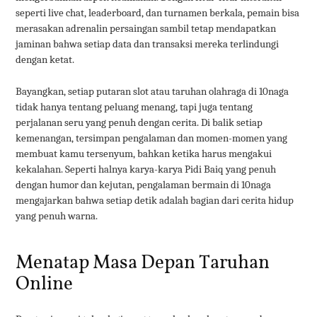
seperti live chat, leaderboard, dan turnamen berkala, pemain bisa
merasakan adrenalin persaingan sambil tetap mendapatkan
jaminan bahwa setiap data dan transaksi mereka terlindungi
dengan ketat.
Bayangkan, setiap putaran slot atau taruhan olahraga di 10naga
tidak hanya tentang peluang menang, tapi juga tentang
perjalanan seru yang penuh dengan cerita. Di balik setiap
kemenangan, tersimpan pengalaman dan momen-momen yang
membuat kamu tersenyum, bahkan ketika harus mengakui
kekalahan. Seperti halnya karya-karya Pidi Baiq yang penuh
dengan humor dan kejutan, pengalaman bermain di 10naga
mengajarkan bahwa setiap detik adalah bagian dari cerita hidup
yang penuh warna.
Menatap Masa Depan Taruhan
Online