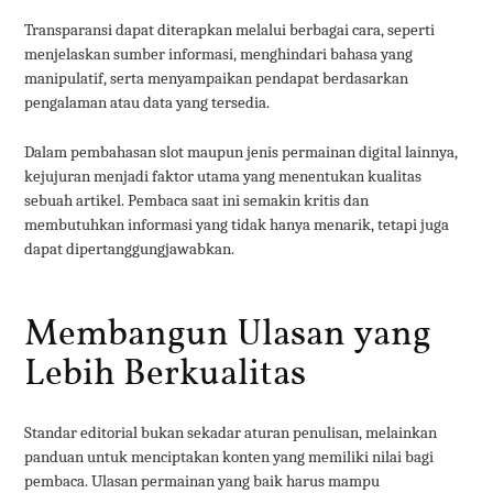
Transparansi dapat diterapkan melalui berbagai cara, seperti
menjelaskan sumber informasi, menghindari bahasa yang
manipulatif, serta menyampaikan pendapat berdasarkan
pengalaman atau data yang tersedia.
Dalam pembahasan slot maupun jenis permainan digital lainnya,
kejujuran menjadi faktor utama yang menentukan kualitas
sebuah artikel. Pembaca saat ini semakin kritis dan
membutuhkan informasi yang tidak hanya menarik, tetapi juga
dapat dipertanggungjawabkan.
Membangun Ulasan yang
Lebih Berkualitas
Standar editorial bukan sekadar aturan penulisan, melainkan
panduan untuk menciptakan konten yang memiliki nilai bagi
pembaca. Ulasan permainan yang baik harus mampu