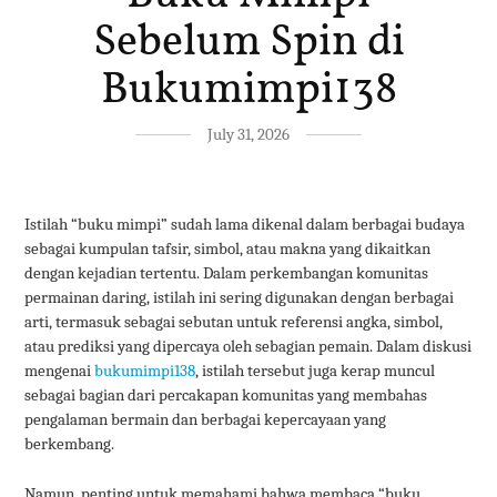
Sebelum Spin di
Bukumimpi138
July 31, 2026
Istilah “buku mimpi” sudah lama dikenal dalam berbagai budaya
sebagai kumpulan tafsir, simbol, atau makna yang dikaitkan
dengan kejadian tertentu. Dalam perkembangan komunitas
permainan daring, istilah ini sering digunakan dengan berbagai
arti, termasuk sebagai sebutan untuk referensi angka, simbol,
atau prediksi yang dipercaya oleh sebagian pemain. Dalam diskusi
mengenai
bukumimpi138
, istilah tersebut juga kerap muncul
sebagai bagian dari percakapan komunitas yang membahas
pengalaman bermain dan berbagai kepercayaan yang
berkembang.
Namun, penting untuk memahami bahwa membaca “buku