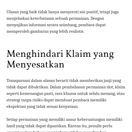
Ulasan yang baik tidak hanya menyoroti sisi positif, tetapi juga
menjelaskan keterbatasan sebuah permainan. Dengan
menyajikan informasi secara seimbang, pembaca dapat
memperoleh gambaran yang lebih realistis.
Menghindari Klaim yang
Menyesatkan
Transparansi dalam ulasan berarti tidak memberikan janji yang
tidak dapat dibuktikan. Dalam pembahasan permainan slot, klaim
seperti kemenangan pasti, cara khusus untuk selalu menang, atau
strategi tanpa risiko dapat membuat pembaca memiliki
ekspektasi yang tidak sesuai kenyataan.
Setiap permainan yang memiliki unsur keberuntungan memiliki
hasil yang tidak dapat dipastikan. Karena itu, penulis perlu