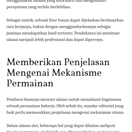
menggunakan bahasa yang informatif dan menghindari
pernyataan yang terlalu berlebihan.
Sebagai contoh, sebuah fitur bonus dapat dijelaskan berdasarkan
cara kerjanya, bukan dengan menggambarkannya sebagai
jaminan mendapatkan hasil tertentu. Pendekatan ini membuat
ulasan menjadi lebih profesional dan dapat dipercaya.
Memberikan Penjelasan
Mengenai Mekanisme
Permainan
Pembaca biasanya mencari ulasan untuk memahami bagaimana
sebuah permainan bekerja. Oleh sebab itu, standar editorial yang
baik perlu memasukkan penjelasan mengenai mekanisme utama.
Dalam ulasan slot, beberapa hal yang dapat dibahas meliputi
desain permainan, simbol khusus, fitur tambahan, variasi tema,