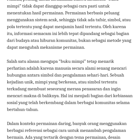
mimpi” tidak dapat dianggap sebagai cara pasti untuk
menentukan hasil permainan. Permainan berbasis peluang
menggunakan sistem acak, sehingga tidak ada tafsir, simbol, atau
pola tertentu yang dapat menjamin hasil tertentu. Oleh karena
itu, informasi semacam ini lebih tepat dipandang sebagai bagian
dari budaya atau hiburan komunitas, bukan sebagai metode yang
dapat mengubah mekanisme permainan.
Salah satu alasan mengapa “buku mimpi” tetap menarik
perhatian adalah karena manusia secara alami senang mencari
hubungan antara simbol dan pengalaman sehari-hari. Sebuah
kejadian unik, mimpi yang berkesan, atau simbol tertentu
terkadang membuat seseorang merasa penasaran dan ingin
mencari makna di baliknya. Hal ini menjadi bagian dari kebiasaan
sosial yang telah berkembang dalam berbagai komunitas selama
bertahun-tahun.
Dalam konteks permainan daring, banyak orang menggunakan
berbagai referensi sebagai cara untuk menambah pengalaman
bermain. Ada yang tertarik dengan tema permainan, desain