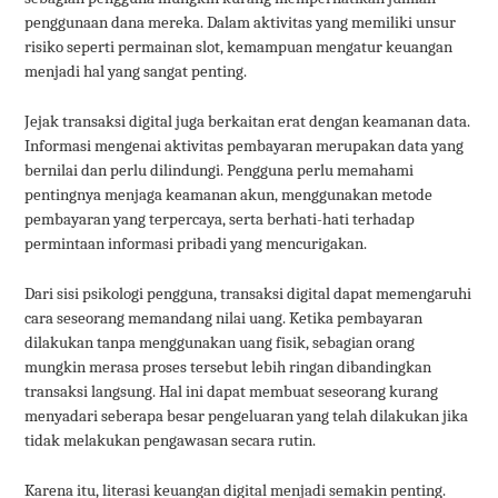
penggunaan dana mereka. Dalam aktivitas yang memiliki unsur
risiko seperti permainan slot, kemampuan mengatur keuangan
menjadi hal yang sangat penting.
Jejak transaksi digital juga berkaitan erat dengan keamanan data.
Informasi mengenai aktivitas pembayaran merupakan data yang
bernilai dan perlu dilindungi. Pengguna perlu memahami
pentingnya menjaga keamanan akun, menggunakan metode
pembayaran yang terpercaya, serta berhati-hati terhadap
permintaan informasi pribadi yang mencurigakan.
Dari sisi psikologi pengguna, transaksi digital dapat memengaruhi
cara seseorang memandang nilai uang. Ketika pembayaran
dilakukan tanpa menggunakan uang fisik, sebagian orang
mungkin merasa proses tersebut lebih ringan dibandingkan
transaksi langsung. Hal ini dapat membuat seseorang kurang
menyadari seberapa besar pengeluaran yang telah dilakukan jika
tidak melakukan pengawasan secara rutin.
Karena itu, literasi keuangan digital menjadi semakin penting.