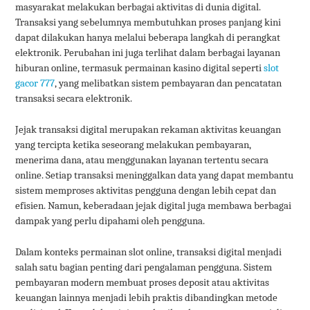
masyarakat melakukan berbagai aktivitas di dunia digital.
Transaksi yang sebelumnya membutuhkan proses panjang kini
dapat dilakukan hanya melalui beberapa langkah di perangkat
elektronik. Perubahan ini juga terlihat dalam berbagai layanan
hiburan online, termasuk permainan kasino digital seperti
slot
gacor 777
, yang melibatkan sistem pembayaran dan pencatatan
transaksi secara elektronik.
Jejak transaksi digital merupakan rekaman aktivitas keuangan
yang tercipta ketika seseorang melakukan pembayaran,
menerima dana, atau menggunakan layanan tertentu secara
online. Setiap transaksi meninggalkan data yang dapat membantu
sistem memproses aktivitas pengguna dengan lebih cepat dan
efisien. Namun, keberadaan jejak digital juga membawa berbagai
dampak yang perlu dipahami oleh pengguna.
Dalam konteks permainan slot online, transaksi digital menjadi
salah satu bagian penting dari pengalaman pengguna. Sistem
pembayaran modern membuat proses deposit atau aktivitas
keuangan lainnya menjadi lebih praktis dibandingkan metode