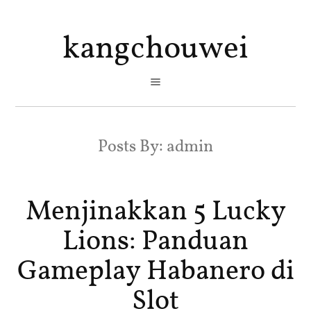
kangchouwei
Posts By:
admin
Menjinakkan 5 Lucky
Lions: Panduan
Gameplay Habanero di
Slot