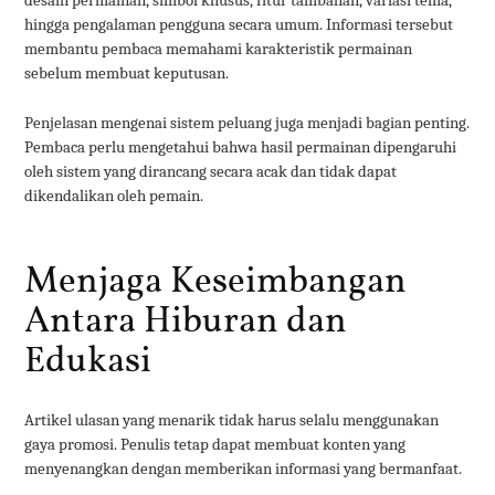
hingga pengalaman pengguna secara umum. Informasi tersebut
membantu pembaca memahami karakteristik permainan
sebelum membuat keputusan.
Penjelasan mengenai sistem peluang juga menjadi bagian penting.
Pembaca perlu mengetahui bahwa hasil permainan dipengaruhi
oleh sistem yang dirancang secara acak dan tidak dapat
dikendalikan oleh pemain.
Menjaga Keseimbangan
Antara Hiburan dan
Edukasi
Artikel ulasan yang menarik tidak harus selalu menggunakan
gaya promosi. Penulis tetap dapat membuat konten yang
menyenangkan dengan memberikan informasi yang bermanfaat.