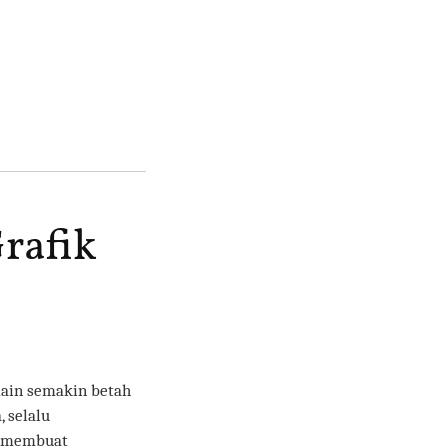
rafik
main semakin betah
 selalu
ng membuat