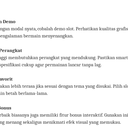
an Demo
an modal nyata, cobalah demo slot. Perhatikan kualitas grafis,
pengalaman bermain menyenangkan.
Perangkat
tinggi membutuhkan perangkat yang mendukung. Pastikan smar
pesifikasi cukup agar permainan lancar tanpa lag.
avorit
akan lebih terasa jika sesuai dengan tema yang disukai. Pilih sl
n betah berlama-lama.
Bonus
erbaik biasanya juga memiliki fitur bonus interaktif. Gunakan in
ng menang sekaligus menikmati efek visual yang memukau.