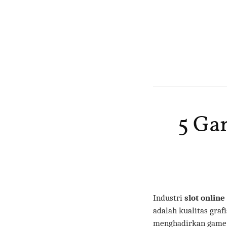
5 Ga
Industri
slot online
adalah kualitas graf
menghadirkan gam