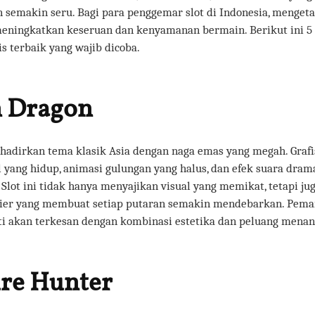
semakin seru. Bagi para penggemar slot di Indonesia, menget
 meningkatkan keseruan dan kenyamanan bermain. Berikut ini 5 
is terbaik yang wajib dicoba.
 Dragon
hadirkan tema klasik Asia dengan naga emas yang megah. Gra
 yang hidup, animasi gulungan yang halus, dan efek suara drama
Slot ini tidak hanya menyajikan visual yang memikat, tetapi jug
lier yang membuat setiap putaran semakin mendebarkan. Pemai
i akan terkesan dengan kombinasi estetika dan peluang menan
re Hunter