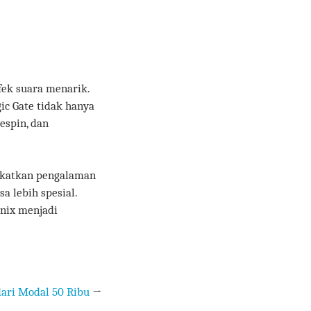
fek suara menarik.
ic Gate tidak hanya
espin, dan
ngkatkan pengalaman
 lebih spesial.
inix menjadi
dari Modal 50 Ribu
→