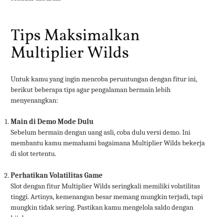
Tips Maksimalkan
Multiplier Wilds
Untuk kamu yang ingin mencoba peruntungan dengan fitur ini,
berikut beberapa tips agar pengalaman bermain lebih
menyenangkan:
Main di Demo Mode Dulu
Sebelum bermain dengan uang asli, coba dulu versi demo. Ini
membantu kamu memahami bagaimana Multiplier Wilds bekerja
di slot tertentu.
Perhatikan Volatilitas Game
Slot dengan fitur Multiplier Wilds seringkali memiliki volatilitas
tinggi. Artinya, kemenangan besar memang mungkin terjadi, tapi
mungkin tidak sering. Pastikan kamu mengelola saldo dengan