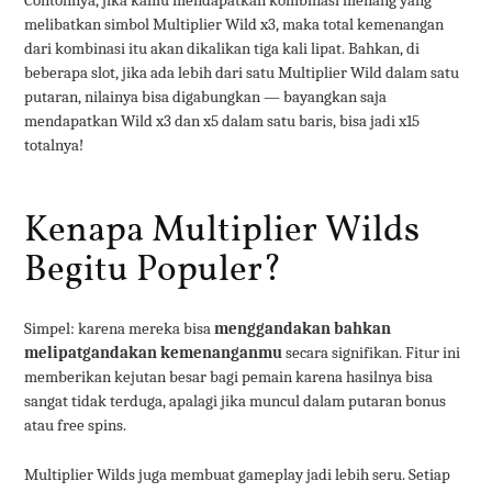
Contohnya, jika kamu mendapatkan kombinasi menang yang
melibatkan simbol Multiplier Wild x3, maka total kemenangan
dari kombinasi itu akan dikalikan tiga kali lipat. Bahkan, di
beberapa slot, jika ada lebih dari satu Multiplier Wild dalam satu
putaran, nilainya bisa digabungkan — bayangkan saja
mendapatkan Wild x3 dan x5 dalam satu baris, bisa jadi x15
totalnya!
Kenapa Multiplier Wilds
Begitu Populer?
Simpel: karena mereka bisa
menggandakan bahkan
melipatgandakan kemenanganmu
secara signifikan. Fitur ini
memberikan kejutan besar bagi pemain karena hasilnya bisa
sangat tidak terduga, apalagi jika muncul dalam putaran bonus
atau free spins.
Multiplier Wilds juga membuat gameplay jadi lebih seru. Setiap