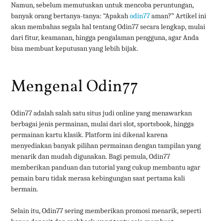
Namun, sebelum memutuskan untuk mencoba peruntungan,
banyak orang bertanya-tanya: “Apakah
odin77
aman?” Artikel ini
akan membahas segala hal tentang Odin77 secara lengkap, mulai
dari fitur, keamanan, hingga pengalaman pengguna, agar Anda
bisa membuat keputusan yang lebih bijak.
Mengenal Odin77
Odin77 adalah salah satu situs judi online yang menawarkan
berbagai jenis permainan, mulai dari slot, sportsbook, hingga
permainan kartu klasik. Platform ini dikenal karena
menyediakan banyak pilihan permainan dengan tampilan yang
menarik dan mudah digunakan. Bagi pemula, Odin77
memberikan panduan dan tutorial yang cukup membantu agar
pemain baru tidak merasa kebingungan saat pertama kali
bermain.
Selain itu, Odin77 sering memberikan promosi menarik, seperti