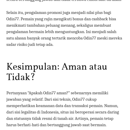
Selain itu, pengalaman promosi juga menjadi nilai plus bagi
Odin77. Pemain yang rajin mengikuti bonus dan cashback bisa
menikmati tambahan peluang menang, sekaligus membuat
pengalaman bermain lebih menguntungkan. Ini menjadi salah
satu alasan banyak orang tertarik mencoba Odin77 meski mereka
sadar risiko judi tetap ada.
Kesimpulan: Aman atau
Tidak?
Pertanyaan “Apakah Odin77 aman?” sebenarnya memiliki
jawaban yang relatif. Dari sisi teknis, Odin77 cukup
memperhatikan keamanan data dan transaksi pemain. Namun,
dari sisi legalitas di Indonesia, situs ini beroperasi secara daring
dan statusnya tidak resmi di tanah air. Artinya, pemain tetap
harus berhati-hati dan bertanggung jawab saat bermain.