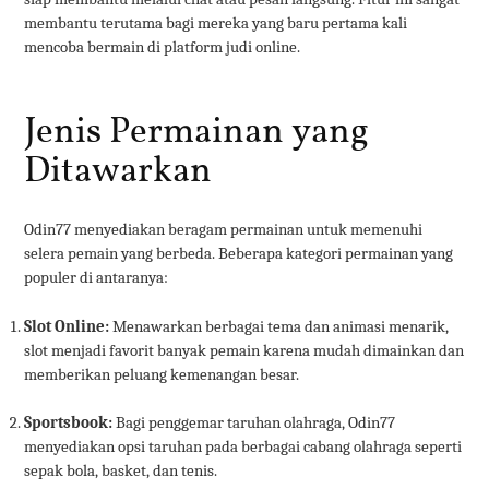
membantu terutama bagi mereka yang baru pertama kali
mencoba bermain di platform judi online.
Jenis Permainan yang
Ditawarkan
Odin77 menyediakan beragam permainan untuk memenuhi
selera pemain yang berbeda. Beberapa kategori permainan yang
populer di antaranya:
Slot Online:
Menawarkan berbagai tema dan animasi menarik,
slot menjadi favorit banyak pemain karena mudah dimainkan dan
memberikan peluang kemenangan besar.
Sportsbook:
Bagi penggemar taruhan olahraga, Odin77
menyediakan opsi taruhan pada berbagai cabang olahraga seperti
sepak bola, basket, dan tenis.