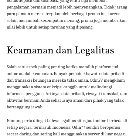
bonus deposit dan cashback, yang tentu saja membuat
pengalaman bermain menjadi lebih menyenangkan. Tidak jarang
para pemain merasa terpikat oleh berbagai promo ini, karena
selain menambah kesempatan menang, promo juga memberikan
nilai lebih untuk setiap taruhan yang dipasang.
Keamanan dan Legalitas
Salah satu aspek paling penting ketika memilih platform judi
online adalah keamanan. Banyak pemain khawatir data pribadi
dan transaksi keuangan mereka tidak aman. Odin77 mengklaim
menggunakan sistem enkripsi canggih untuk melindungi
informasi pengguna. Artinya, data pribadi, riwayat transaksi, dan
aktivitas bermain Anda seharusnya aman dari pihak yang tidak
bertanggung jawab.
Namun, perlu diingat bahwa legalitas situs judi online berbeda di
setiap negara, termasuk Indonesia. Odin77 sendiri beroperasi
secara daring dan sering kali menggunakan server di luar negeri.