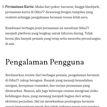
Permainan Kartu:
Mulai dari poker, baccarat, hingga blackjack,
permainan kartu di Odin77 dirancang dengan tampilan yang
realistis sehingga pengalaman bermain terasa lebih seru.
Kombinasi berbagai jenis permainan ini membuat Odin77
menjadi platform yang lengkap untuk hiburan daring. Tidak
heran jika banyak pemain yang tetap setia mencoba peruntungan
di sini.
Pengalaman Pengguna
Berdasarkan review dari berbagai pemain, pengalaman bermain
di Odin77 cukup beragam. Banyak yang memuji kemudahan
navigasi, kecepatan transaksi, dan variasi permainan yang
ditawarkan. Namun, ada juga beberapa catatan mengenai risiko
kehilangan dana, yang memang menjadi bagian dari setiap
aktivitas perjudian. Hal ini menekankan pentingnya bermain
secara bertanggung jawab dan tidak terbawa emosi saat taruhan.