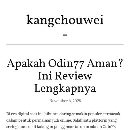
kangchouwei
Apakah Odin77 Aman?
Ini Review
Lengkapnya
November 6, 2025
Di era digital saat ini, hiburan daring semakin populer, termasuk
dalam bentuk permainan judi online. Salah satu platform yang
sering muncul di kalangan penggemar taruhan adalah Odin77.