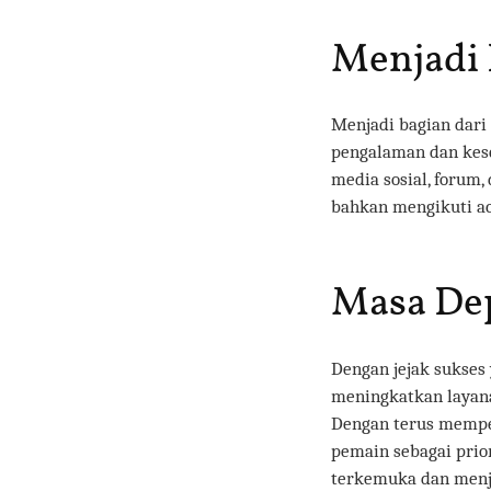
Menjadi 
Menjadi bagian dari
pengalaman dan kese
media sosial, forum,
bahkan mengikuti ac
Masa De
Dengan jejak sukses
meningkatkan layana
Dengan terus mempe
pemain sebagai prior
terkemuka dan menjad