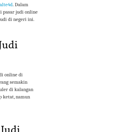
alte4d
. Dalam
 pasar judi online
di di negeri ini.
Judi
i online di
 yang semakin
uler di kalangan
p ketat, namun
 Judi