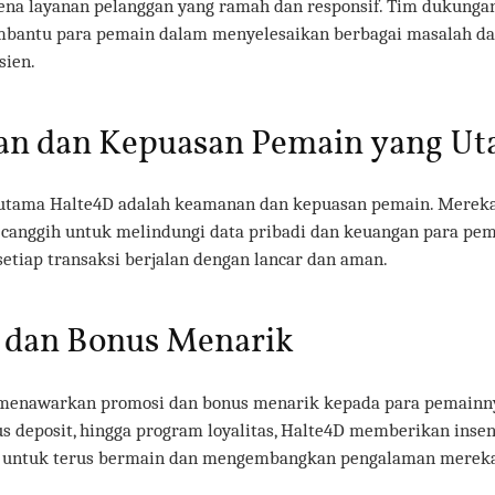
ena layanan pelanggan yang ramah dan responsif. Tim dukunga
embantu para pemain dalam menyelesaikan berbagai masalah d
sien.
an dan Kepuasan Pemain yang U
as utama Halte4D adalah keamanan dan kepuasan pemain. Mere
canggih untuk melindungi data pribadi dan keuangan para pema
tiap transaksi berjalan dengan lancar dan aman.
i dan Bonus Menarik
 menawarkan promosi dan bonus menarik kepada para pemainny
us deposit, hingga program loyalitas, Halte4D memberikan inse
 untuk terus bermain dan mengembangkan pengalaman mereka