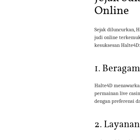
Online
Sejak diluncurkan, H
judi online terkemu
kesuksesan Halte4D
1. Beragam
Halte4D menawarkan b
permainan live cas
dengan preferensi d
2. Layana