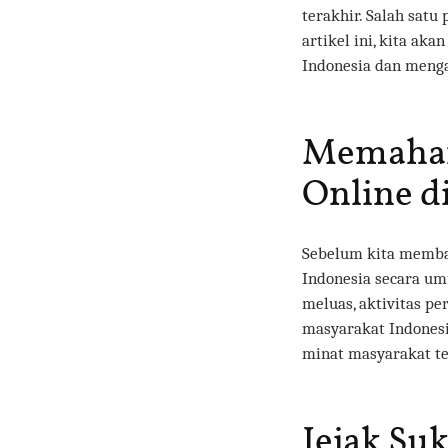
terakhir. Salah satu
artikel ini, kita ak
Indonesia dan mengap
Memaham
Online d
Sebelum kita membah
Indonesia secara um
meluas, aktivitas pe
masyarakat Indonesi
minat masyarakat te
Jejak Su