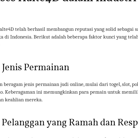
alte4D telah berhasil membangun reputasi yang solid sebagai s
ka di Indonesia. Berikut adalah beberapa faktor kunci yang te
:
 Jenis Permainan
eragam jenis permainan judi online, mulai dari togel, slot, po
ino. Keberagaman ini memungkinkan para pemain untuk memili
an keahlian mereka.
n Pelanggan yang Ramah dan Resp