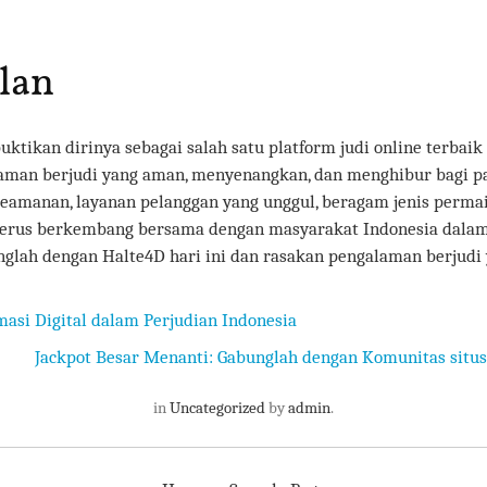
lan
tikan dirinya sebagai salah satu platform judi online terbaik
man berjudi yang aman, menyenangkan, dan menghibur bagi p
eamanan, layanan pelanggan yang unggul, beragam jenis perma
 terus berkembang bersama dengan masyarakat Indonesia dalam
unglah dengan Halte4D hari ini dan rasakan pengalaman berjudi
masi Digital dalam Perjudian Indonesia
Jackpot Besar Menanti: Gabunglah dengan Komunitas situs 
in
Uncategorized
by
admin
.