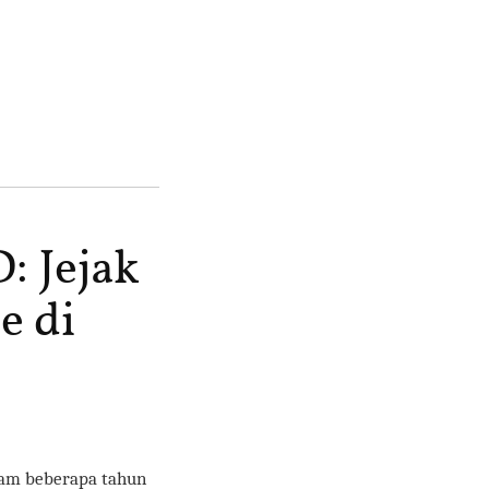
 Jejak
e di
lam beberapa tahun