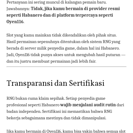
Pertanyaan ini sering muncul di kalangan pemain baru.
Jawabannya:
Tidak, jika kamu bermain di provider resmi
seperti Habanero dan di platform terpercaya seperti
Oyen116
.
Slot yang kamu mainkan tidak dikendalikan oleh pihak situs.
Hasil permainan sepenuhnya ditentukan oleh sistem RNG yang
berada di server milik penyedia game, dalam hal ini Habanero.
Jadi, Oyen116 tidak punya akses untuk mengubah hasil putaran —
dan itu justru membuat permainan jadi lebih fair.
Transparansi dan Sertifikasi
RNG bukan cuma klaim sepihak. Setiap penyedia game
profesional seperti Habanero
wajib menjalani audit rutin
dari
badan independen. Sertifikasi ini memastikan bahwa RNG
bekerja sebagaimana mestinya dan tidak dimanipulasi.
Jika kamu bermain di Oyen116, kamu bisa yakin bahwa semua slot