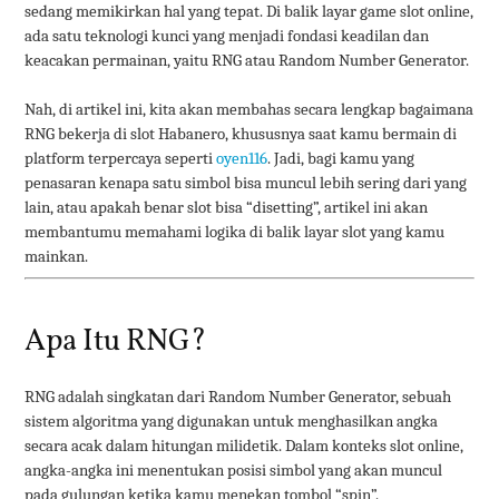
sedang memikirkan hal yang tepat. Di balik layar game slot online,
ada satu teknologi kunci yang menjadi fondasi keadilan dan
keacakan permainan, yaitu RNG atau Random Number Generator.
Nah, di artikel ini, kita akan membahas secara lengkap bagaimana
RNG bekerja di slot Habanero, khususnya saat kamu bermain di
platform terpercaya seperti
oyen116
. Jadi, bagi kamu yang
penasaran kenapa satu simbol bisa muncul lebih sering dari yang
lain, atau apakah benar slot bisa “disetting”, artikel ini akan
membantumu memahami logika di balik layar slot yang kamu
mainkan.
Apa Itu RNG?
RNG adalah singkatan dari Random Number Generator, sebuah
sistem algoritma yang digunakan untuk menghasilkan angka
secara acak dalam hitungan milidetik. Dalam konteks slot online,
angka-angka ini menentukan posisi simbol yang akan muncul
pada gulungan ketika kamu menekan tombol “spin”.