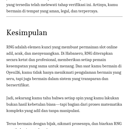
yang tersedia telah melewati tahap verifikasi ini. Artinya, kamu
bermain di tempat yang aman, legal, dan terpercaya.
Kesimpulan
RNG adalah elemen kunci yang membuat permainan slot online
adil, acak, dan menyenangkan. Di Habanero, RNG diterapkan
secara ketat dan profesional, memberikan setiap pemain
kesempatan yang sama untuk menang. Dan saat kamu bermain di
Oyen116, kamu tidak hanya menikmati pengalaman bermain yang
seru, tapi juga bermain dalam sistem yang transparan dan
bersertifikat.
Jadi, sekarang kamu tahu bahwa setiap spin yang kamu lakukan
bukan hasil kebetulan biasa—tapi bagian dari proses matematika
kompleks yang adil dan tanpa manipulasi.
Terus bermain dengan bijak, nikmati prosesnya, dan biarkan RNG