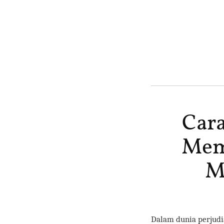
Car
Mem
M
Dalam dunia perjudia