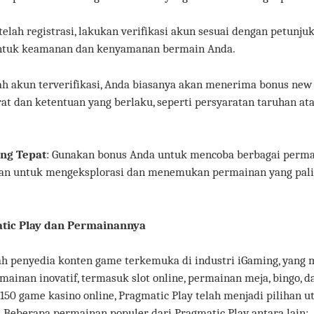
etelah registrasi, lakukan verifikasi akun sesuai dengan petunju
 untuk keamanan dan kenyamanan bermain Anda.
lah akun terverifikasi, Anda biasanya akan menerima bonus ne
t dan ketentuan yang berlaku, seperti persyaratan taruhan at
ang Tepat
: Gunakan bonus Anda untuk mencoba berbagai permai
tan untuk mengeksplorasi dan menemukan permainan yang pali
ic Play dan Permainannya
ah penyedia konten game terkemuka di industri iGaming, yan
ainan inovatif, termasuk slot online, permainan meja, bingo, d
i 150 game kasino online, Pragmatic Play telah menjadi pilihan 
. Beberapa permainan populer dari Pragmatic Play antara lain: