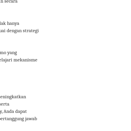
n secara
dak hanya
ai dengan strategi
emo yang
elajari mekanisme
meningkatkan
serta
y, Anda dapat
bertanggung jawab