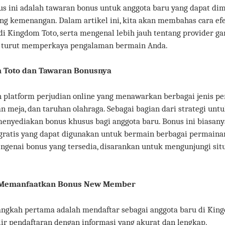
tus ini adalah tawaran bonus untuk anggota baru yang dapat di
g kemenangan. Dalam artikel ini, kita akan membahas cara ef
 Kingdom Toto, serta mengenal lebih jauh tentang provider g
ng turut memperkaya pengalaman bermain Anda.
 Toto dan Tawaran Bonusnya
 platform perjudian online yang menawarkan berbagai jenis p
an meja, dan taruhan olahraga. Sebagai bagian dari strategi un
enyediakan bonus khusus bagi anggota baru. Bonus ini biasan
 gratis yang dapat digunakan untuk bermain berbagai permainan
engenai bonus yang tersedia, disarankan untuk mengunjungi si
 Memanfaatkan Bonus New Member
angkah pertama adalah mendaftar sebagai anggota baru di King
ir pendaftaran dengan informasi yang akurat dan lengkap.