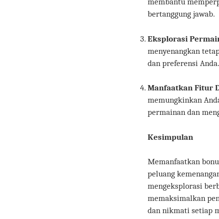
membantu memperpan
bertanggung jawab.
Eksplorasi Permai
menyenangkan tetap
dan preferensi Anda
Manfaatkan Fitur
memungkinkan Anda b
permainan dan meng
Kesimpulan
Memanfaatkan bonus
peluang kemenangan
mengeksplorasi berb
memaksimalkan peng
dan nikmati setiap