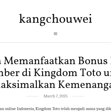
kangchouwei
a Memanfaatkan Bonus
ber di Kingdom Toto u
aksimalkan Kemenang
March 7, 2025
n online Indonesia, Kingdom Toto telah menjadi nama yang dike