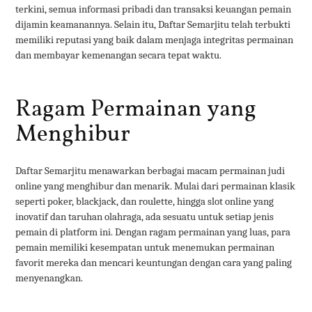
terkini, semua informasi pribadi dan transaksi keuangan pemain
dijamin keamanannya. Selain itu, Daftar Semarjitu telah terbukti
memiliki reputasi yang baik dalam menjaga integritas permainan
dan membayar kemenangan secara tepat waktu.
Ragam Permainan yang
Menghibur
Daftar Semarjitu menawarkan berbagai macam permainan judi
online yang menghibur dan menarik. Mulai dari permainan klasik
seperti poker, blackjack, dan roulette, hingga slot online yang
inovatif dan taruhan olahraga, ada sesuatu untuk setiap jenis
pemain di platform ini. Dengan ragam permainan yang luas, para
pemain memiliki kesempatan untuk menemukan permainan
favorit mereka dan mencari keuntungan dengan cara yang paling
menyenangkan.