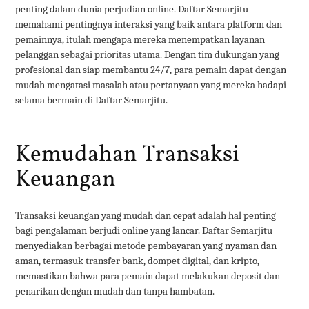
penting dalam dunia perjudian online. Daftar Semarjitu
memahami pentingnya interaksi yang baik antara platform dan
pemainnya, itulah mengapa mereka menempatkan layanan
pelanggan sebagai prioritas utama. Dengan tim dukungan yang
profesional dan siap membantu 24/7, para pemain dapat dengan
mudah mengatasi masalah atau pertanyaan yang mereka hadapi
selama bermain di Daftar Semarjitu.
Kemudahan Transaksi
Keuangan
Transaksi keuangan yang mudah dan cepat adalah hal penting
bagi pengalaman berjudi online yang lancar. Daftar Semarjitu
menyediakan berbagai metode pembayaran yang nyaman dan
aman, termasuk transfer bank, dompet digital, dan kripto,
memastikan bahwa para pemain dapat melakukan deposit dan
penarikan dengan mudah dan tanpa hambatan.