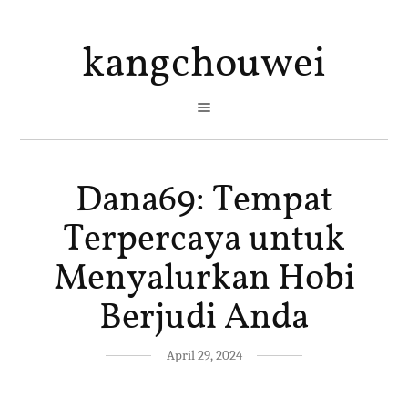
kangchouwei
Dana69: Tempat
Terpercaya untuk
Menyalurkan Hobi
Berjudi Anda
April 29, 2024