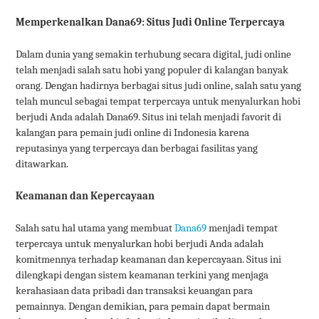
Memperkenalkan Dana69: Situs Judi Online Terpercaya
Dalam dunia yang semakin terhubung secara digital, judi online
telah menjadi salah satu hobi yang populer di kalangan banyak
orang. Dengan hadirnya berbagai situs judi online, salah satu yang
telah muncul sebagai tempat terpercaya untuk menyalurkan hobi
berjudi Anda adalah Dana69. Situs ini telah menjadi favorit di
kalangan para pemain judi online di Indonesia karena
reputasinya yang terpercaya dan berbagai fasilitas yang
ditawarkan.
Keamanan dan Kepercayaan
Salah satu hal utama yang membuat
Dana69
menjadi tempat
terpercaya untuk menyalurkan hobi berjudi Anda adalah
komitmennya terhadap keamanan dan kepercayaan. Situs ini
dilengkapi dengan sistem keamanan terkini yang menjaga
kerahasiaan data pribadi dan transaksi keuangan para
pemainnya. Dengan demikian, para pemain dapat bermain