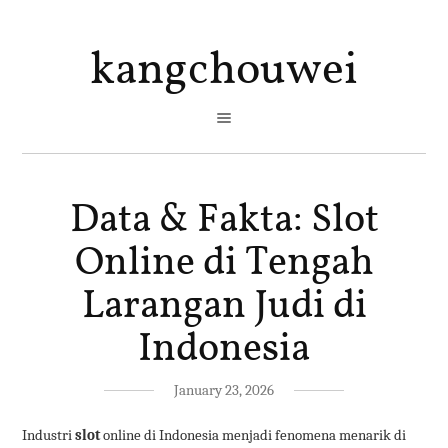
kangchouwei
Data & Fakta: Slot
Online di Tengah
Larangan Judi di
Indonesia
January 23, 2026
Industri
slot
online di Indonesia menjadi fenomena menarik di