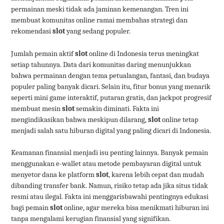
permainan meski tidak ada jaminan kemenangan. Tren ini
membuat komunitas online ramai membahas strategi dan
rekomendasi
slot
yang sedang populer.
Jumlah pemain aktif
slot
online di Indonesia terus meningkat
setiap tahunnya. Data dari komunitas daring menunjukkan
bahwa permainan dengan tema petualangan, fantasi, dan budaya
populer paling banyak dicari. Selain itu, fitur bonus yang menarik
seperti mini game interaktif, putaran gratis, dan jackpot progresif
membuat mesin
slot
semakin diminati. Fakta ini
mengindikasikan bahwa meskipun dilarang,
slot
online tetap
menjadi salah satu hiburan digital yang paling dicari di Indonesia.
Keamanan finansial menjadi isu penting lainnya. Banyak pemain
menggunakan e-wallet atau metode pembayaran digital untuk
menyetor dana ke platform
slot
, karena lebih cepat dan mudah
dibanding transfer bank. Namun, risiko tetap ada jika situs tidak
resmi atau ilegal. Fakta ini menggarisbawahi pentingnya edukasi
bagi pemain
slot
online, agar mereka bisa menikmati hiburan ini
tanpa mengalami kerugian finansial yang signifikan.