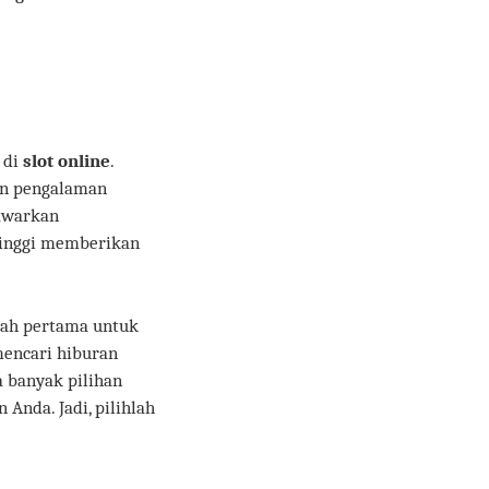
 di
slot online
.
an pengalaman
nawarkan
 tinggi memberikan
gkah pertama untuk
mencari hiburan
 banyak pilihan
Anda. Jadi, pilihlah