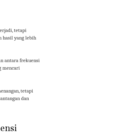
rjadi, tetapi
 hasil yang lebih
n antara frekuensi
g mencari
menangan, tetapi
 tantangan dan
ensi