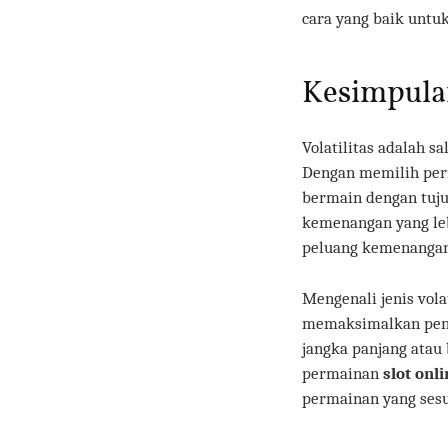
cara yang baik untu
Kesimpula
Volatilitas adalah 
Dengan memilih perm
bermain dengan tuju
kemenangan yang lebi
peluang kemenangan 
Mengenali jenis vola
memaksimalkan pe
jangka panjang atau
permainan
slot onl
permainan yang sesu