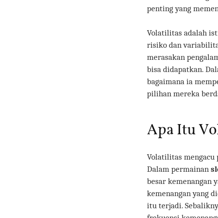
penting yang memen
Volatilitas adalah 
risiko dan variabil
merasakan pengala
bisa didapatkan. Dal
bagaimana ia mempe
pilihan mereka berda
Apa Itu Vo
Volatilitas mengacu 
Dalam permainan
sl
besar kemenangan yan
kemenangan yang di
itu terjadi. Sebalik
frekuensi kemenanga