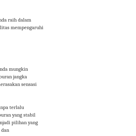
nda raih dalam
tilitas mempengaruhi
 Anda mungkin
buran jangka
erasakan sensasi
npa terlalu
uran yang stabil
njadi pilihan yang
dan