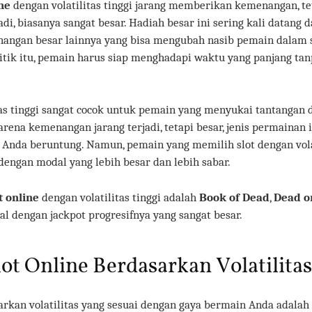
ine
dengan volatilitas tinggi jarang memberikan kemenangan, te
di, biasanya sangat besar. Hadiah besar ini sering kali datang 
nangan besar lainnya yang bisa mengubah nasib pemain dalam 
itik itu, pemain harus siap menghadapi waktu yang panjang t
tas tinggi sangat cocok untuk pemain yang menyukai tantangan 
rena kemenangan jarang terjadi, tetapi besar, jenis permainan i
Anda beruntung. Namun, pemain yang memilih slot dengan volat
dengan modal yang lebih besar dan lebih sabar.
t online
dengan volatilitas tinggi adalah
Book of Dead
,
Dead or
nal dengan jackpot progresifnya yang sangat besar.
ot Online Berdasarkan Volatilitas
rkan volatilitas yang sesuai dengan gaya bermain Anda adalah 