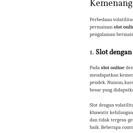
Kemenang
Perbedaan volatilit
permainan
slot onl
pengalaman bermain 
1.
Slot dengan
Pada
slot online
den
mendapatkan kemenan
pendek. Namun, kare
besar yang didapatka
Slot dengan volatili
khawatir kehilangan
dan tidak tergesa-ge
baik. Beberapa conto