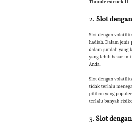
Thunderstruck II
.
2.
Slot dengan
Slot dengan volati
hadiah. Dalam jenis
dalam jumlah yang b
yang lebih besar un
Anda.
Slot dengan volatil
tidak terlalu meneg
pilihan yang popul
terlalu banyak risiko
3.
Slot dengan 