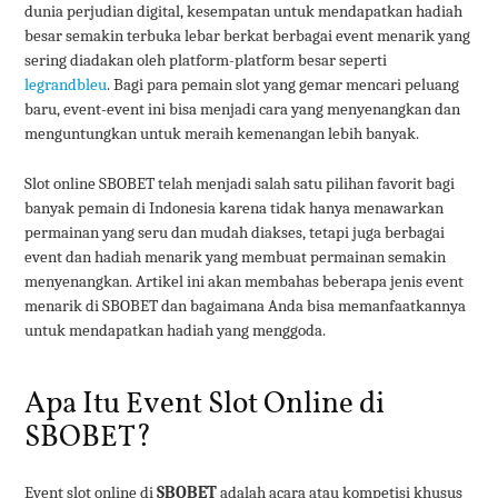
dunia perjudian digital, kesempatan untuk mendapatkan hadiah
besar semakin terbuka lebar berkat berbagai event menarik yang
sering diadakan oleh platform-platform besar seperti
legrandbleu
. Bagi para pemain slot yang gemar mencari peluang
baru, event-event ini bisa menjadi cara yang menyenangkan dan
menguntungkan untuk meraih kemenangan lebih banyak.
Slot online SBOBET telah menjadi salah satu pilihan favorit bagi
banyak pemain di Indonesia karena tidak hanya menawarkan
permainan yang seru dan mudah diakses, tetapi juga berbagai
event dan hadiah menarik yang membuat permainan semakin
menyenangkan. Artikel ini akan membahas beberapa jenis event
menarik di SBOBET dan bagaimana Anda bisa memanfaatkannya
untuk mendapatkan hadiah yang menggoda.
Apa Itu Event Slot Online di
SBOBET?
Event slot online di
SBOBET
adalah acara atau kompetisi khusus