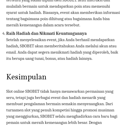
tertentu yang sudah dipilih oleh SBOBET. Ikuti instruksi dan
mulailah bermain untuk mendapatkan poin atau memenuhi
syarat untuk hadiah. Biasanya, event akan memberikan informasi
tentang bagaimana poin dihitung atau bagaimana Anda bisa
meraih kemenangan dalam acara tersebut.
Raih Hadiah dan Nikmati Keuntungannya
Setelah menyelesaikan event, jika Anda berhasil mendapatkan
hadiah, SBOBET akan memberitahukan Anda melalui akun atau
email. Anda dapat segera menikmati hadiah yang diperoleh, baik
itu berupa uang tunai, bonus, atau hadiah lainnya.
Kesimpulan
Slot online SBOBET tidak hanya menawarkan permainan yang
seru, tetapi juga berbagai event dan hadiah menarik yang
membuat pengalaman bermain semakin menyenangkan. Dari
turnamen slot yang penuh kompetisi hingga promosi musiman
yang menggiurkan, SBOBET selalu menghadirkan cara baru bagi
pemain untuk meraih kemenangan lebih besar. Dengan