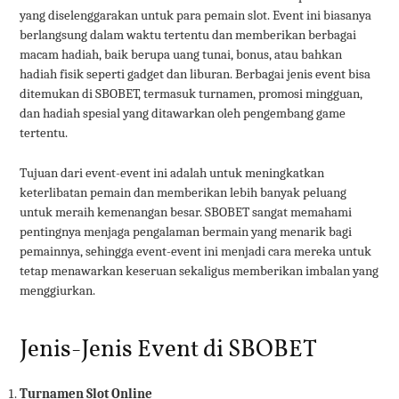
yang diselenggarakan untuk para pemain slot. Event ini biasanya
berlangsung dalam waktu tertentu dan memberikan berbagai
macam hadiah, baik berupa uang tunai, bonus, atau bahkan
hadiah fisik seperti gadget dan liburan. Berbagai jenis event bisa
ditemukan di SBOBET, termasuk turnamen, promosi mingguan,
dan hadiah spesial yang ditawarkan oleh pengembang game
tertentu.
Tujuan dari event-event ini adalah untuk meningkatkan
keterlibatan pemain dan memberikan lebih banyak peluang
untuk meraih kemenangan besar. SBOBET sangat memahami
pentingnya menjaga pengalaman bermain yang menarik bagi
pemainnya, sehingga event-event ini menjadi cara mereka untuk
tetap menawarkan keseruan sekaligus memberikan imbalan yang
menggiurkan.
Jenis-Jenis Event di SBOBET
Turnamen Slot Online