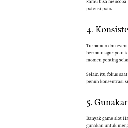
kamu bisa mencoba b
potensi poin.
4. Konsist
Turnamen dan event 
bermain agar poin t
momen penting sela
Selain itu, fokus s
penuh konsentrasi s
5. Gunakan
Banyak game slot Ha
gunakan untuk meng