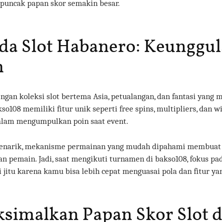
puncak papan skor semakin besar.
da Slot Habanero: Keunggu
n
gan koleksi slot bertema Asia, petualangan, dan fantasi yang 
so108 memiliki fitur unik seperti free spins, multipliers, dan 
lam mengumpulkan poin saat event.
 menarik, mekanisme permainan yang mudah dipahami membuat 
n pemain. Jadi, saat mengikuti turnamen di bakso108, fokus p
i jitu karena kamu bisa lebih cepat menguasai pola dan fitur ya
simalkan Papan Skor Slot d