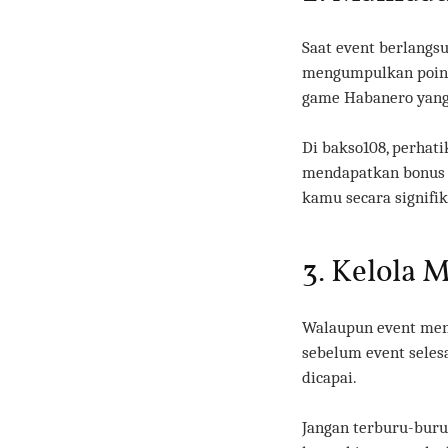
Saat event berlangsu
mengumpulkan poin l
game Habanero yan
Di bakso108, perhat
mendapatkan bonus 
kamu secara signifik
3. Kelola 
Walaupun event meng
sebelum event selesa
dicapai.
Jangan terburu-buru