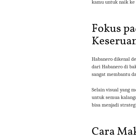
kamu untuk naik ke 
Fokus pa
Keserua
Habanero dikenal den
dari Habanero di bak
sangat membantu da
Selain visual yang
untuk semua kalanga
bisa menjadi strateg
Cara Mak