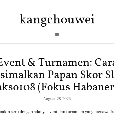
kangchouwei
Event & Turnamen: Car
imalkan Papan Skor Sl
akso108 (Fokus Habaner
August 28, 2025
emakin seru dengan adanya event dan turnamen yang menawark