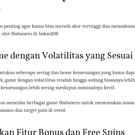
8
ps penting agar kamu bisa meraih skor tertinggi dan memaksi
 slot Habanero di bakso108:
ame dengan Volatilitas yang Sesuai
nentukan seberapa sering dan besar kemenangan yang kamu dapa
k, game dengan volatilitas rendah hingga sedang biasanya leb
kemenangan lebih sering meskipun nominalnya kecil.
bisa mencoba berbagai game Habanero untuk menemukan mana 
anmu dan target poin di event.
kan Fitur Bonus dan Free Spins