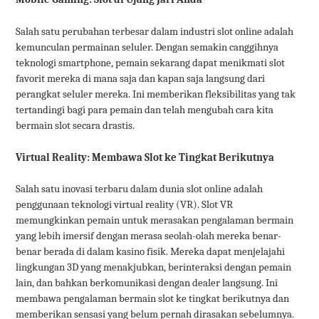
Salah satu perubahan terbesar dalam industri slot online adalah
kemunculan permainan seluler. Dengan semakin canggihnya
teknologi smartphone, pemain sekarang dapat menikmati slot
favorit mereka di mana saja dan kapan saja langsung dari
perangkat seluler mereka. Ini memberikan fleksibilitas yang tak
tertandingi bagi para pemain dan telah mengubah cara kita
bermain slot secara drastis.
Virtual Reality: Membawa Slot ke Tingkat Berikutnya
Salah satu inovasi terbaru dalam dunia slot online adalah
penggunaan teknologi virtual reality (VR). Slot VR
memungkinkan pemain untuk merasakan pengalaman bermain
yang lebih imersif dengan merasa seolah-olah mereka benar-
benar berada di dalam kasino fisik. Mereka dapat menjelajahi
lingkungan 3D yang menakjubkan, berinteraksi dengan pemain
lain, dan bahkan berkomunikasi dengan dealer langsung. Ini
membawa pengalaman bermain slot ke tingkat berikutnya dan
memberikan sensasi yang belum pernah dirasakan sebelumnya.