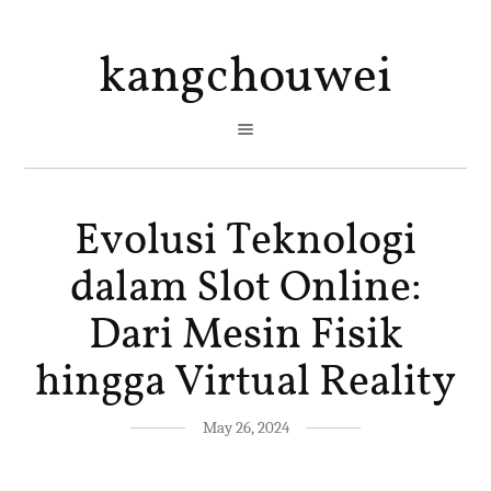
kangchouwei
Evolusi Teknologi
dalam Slot Online:
Dari Mesin Fisik
hingga Virtual Reality
May 26, 2024