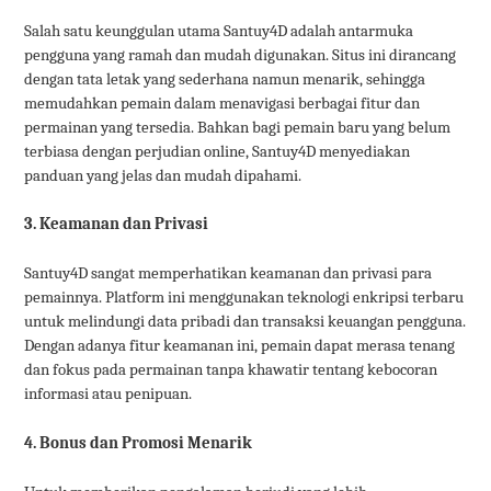
Salah satu keunggulan utama Santuy4D adalah antarmuka
pengguna yang ramah dan mudah digunakan. Situs ini dirancang
dengan tata letak yang sederhana namun menarik, sehingga
memudahkan pemain dalam menavigasi berbagai fitur dan
permainan yang tersedia. Bahkan bagi pemain baru yang belum
terbiasa dengan perjudian online, Santuy4D menyediakan
panduan yang jelas dan mudah dipahami.
3. Keamanan dan Privasi
Santuy4D sangat memperhatikan keamanan dan privasi para
pemainnya. Platform ini menggunakan teknologi enkripsi terbaru
untuk melindungi data pribadi dan transaksi keuangan pengguna.
Dengan adanya fitur keamanan ini, pemain dapat merasa tenang
dan fokus pada permainan tanpa khawatir tentang kebocoran
informasi atau penipuan.
4. Bonus dan Promosi Menarik