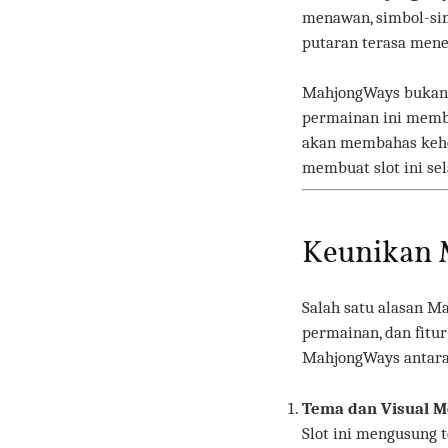
menawan, simbol-simb
putaran terasa men
MahjongWays bukan s
permainan ini membe
akan membahas keh
membuat slot ini sel
Keunikan 
Salah satu alasan M
permainan, dan fitur
MahjongWays antara 
Tema dan Visual M
Slot ini mengusung 