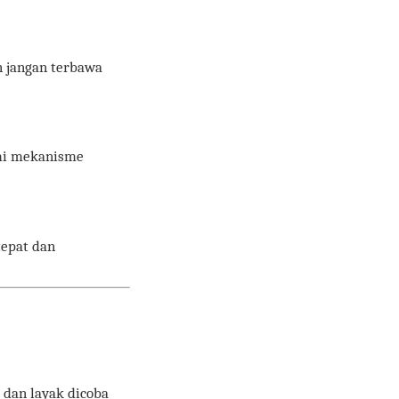
n jangan terbawa
ami mekanisme
epat dan
.
 dan layak dicoba