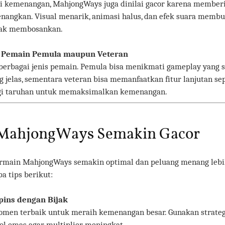
gi kemenangan, MahjongWays juga dinilai gacor karena membe
angkan. Visual menarik, animasi halus, dan efek suara membu
idak membosankan.
uk Pemain Pemula maupun Veteran
k berbagai jenis pemain. Pemula bisa menikmati gameplay yang
jelas, sementara veteran bisa memanfaatkan fitur lanjutan sep
tegi taruhan untuk memaksimalkan kemenangan.
 MahjongWays Semakin Gacor
rmain MahjongWays semakin optimal dan peluang menang lebih 
 tips berikut:
pins dengan Bijak
omen terbaik untuk meraih kemenangan besar. Gunakan strateg
ol emas agar multiplier meningkat.