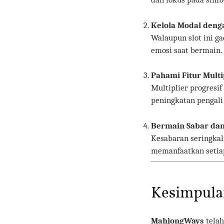
Kelola Modal deng
Walaupun slot ini ga
emosi saat bermain.
Pahami Fitur Multi
Multiplier progres
peningkatan pengal
Bermain Sabar dan
Kesabaran seringka
memanfaatkan setia
Kesimpula
MahjongWays
telah