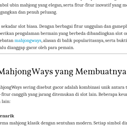
ol ubin mahjong yang elegan, serta fitur-fitur inovatif yang 
egangkan dan penuh peluang.
ekadar slot biasa. Dengan berbagai fitur unggulan dan gamepl
rikan pengalaman bermain yang berbeda dibandingkan slot onli
ebatan
mahjongways
, alasan di balik popularitasnya, serta bukt
alu dianggap gacor oleh para pemain.
MahjongWays yang Membuatnya
ahjongWays sering disebut gacor adalah kombinasi unik antara
-fitur canggih yang jarang ditemukan di slot lain. Beberapa ke
lain:
enarik
tema mahjong klasik dengan sentuhan modern. Setiap simbol d