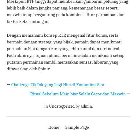
Meskipun RTP tinggi dapat memberikan gambaran peluang yang
lebih baik dalam jangka panjang, kemenangan besar seperti
maxwin tetap bergantung pada kombinasi fitur permainan dan
faktor keberuntungan.
Dengan memahami konsep RTP, mengenal fitur bonus, serta
bermain dengan strategi yang bijak, pemain dapat menikmati
permainan Slot dengan cara yang lebih santai dan terkontrol.
Pada akhirnya, tujuan utama bermain adalah menikmati setiap
putaran permainan sambil merasakan sensasi hiburan yang
ditawarkan oleh Spinix.
←
Challenge TikTok yang Lagi Hits di Komunitas Slot
Ritual Sebelum Main biar Selalu Gacor dan Maxwin
→
in
Uncategorized
by
admin
.
Home
Sample Page