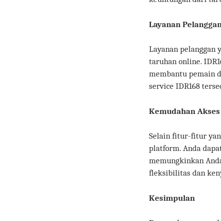
Layanan Pelanggan
Layanan pelanggan ya
taruhan online. IDR
membantu pemain de
service IDR168 ters
Kemudahan Akses M
Selain fitur-fitur 
platform. Anda dapat
memungkinkan Anda 
fleksibilitas dan ke
Kesimpulan