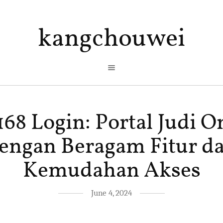
kangchouwei
68 Login: Portal Judi O
engan Beragam Fitur d
Kemudahan Akses
June 4, 2024