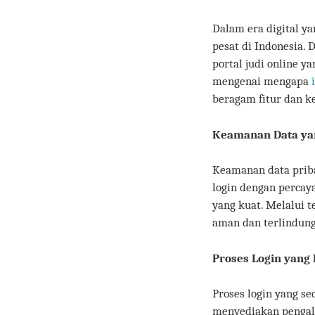
Dalam era digital y
pesat di Indonesia. 
portal judi online y
mengenai mengapa
beragam fitur dan 
Keamanan Data ya
Keamanan data priba
login dengan percay
yang kuat. Melalui t
aman dan terlindungi
Proses Login yang
Proses login yang se
menyediakan pengal