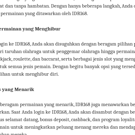
at dan tanpa hambatan. Dengan hanya beberapa langkah, Anda 
permainan yang ditawarkan oleh IDR168.
Permainan yang Menghibur
login ke IDR168, Anda akan disuguhkan dengan beragam pilihan
ri taruhan olahraga untuk penggemar olahraga hingga permain
kjack, roulette, dan baccarat, serta berbagai jenis slot yang me
tuk semua jenis pemain. Dengan begitu banyak opsi yang tersed
lihan untuk menghibur diri.
s yang Menarik
 beragam permainan yang menarik, IDR168 juga menawarkan be
kan. Saat Anda login ke IDR168, Anda akan disambut dengan b
s selamat datang, bonus deposit, cashback, dan program loyali
main untuk meningkatkan peluang menang mereka dan mendap
ruhan mereka.