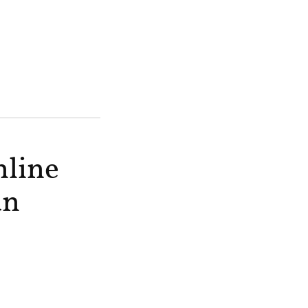
nline
an