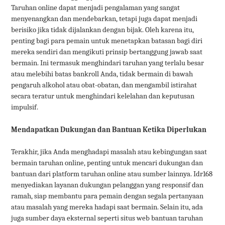
Taruhan online dapat menjadi pengalaman yang sangat
menyenangkan dan mendebarkan, tetapi juga dapat menjadi
berisiko jika tidak dijalankan dengan bijak. Oleh karena itu,
penting bagi para pemain untuk menetapkan batasan bagi diri
mereka sendiri dan mengikuti prinsip bertanggung jawab saat
bermain. Ini termasuk menghindari taruhan yang terlalu besar
atau melebihi batas bankroll Anda, tidak bermain di bawah
pengaruh alkohol atau obat-obatan, dan mengambil istirahat
secara teratur untuk menghindari kelelahan dan keputusan
impulsif.
Mendapatkan Dukungan dan Bantuan Ketika Diperlukan
Terakhir, jika Anda menghadapi masalah atau kebingungan saat
bermain taruhan online, penting untuk mencari dukungan dan
bantuan dari platform taruhan online atau sumber lainnya. Idr168
menyediakan layanan dukungan pelanggan yang responsif dan
ramah, siap membantu para pemain dengan segala pertanyaan
atau masalah yang mereka hadapi saat bermain. Selain itu, ada
juga sumber daya eksternal seperti situs web bantuan taruhan