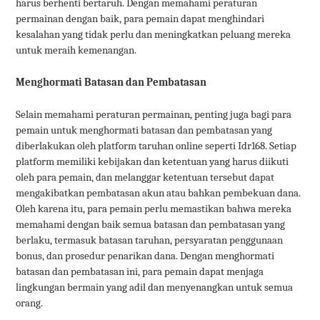
harus berhenti bertaruh. Dengan memahami peraturan
permainan dengan baik, para pemain dapat menghindari
kesalahan yang tidak perlu dan meningkatkan peluang mereka
untuk meraih kemenangan.
Menghormati Batasan dan Pembatasan
Selain memahami peraturan permainan, penting juga bagi para
pemain untuk menghormati batasan dan pembatasan yang
diberlakukan oleh platform taruhan online seperti Idr168. Setiap
platform memiliki kebijakan dan ketentuan yang harus diikuti
oleh para pemain, dan melanggar ketentuan tersebut dapat
mengakibatkan pembatasan akun atau bahkan pembekuan dana.
Oleh karena itu, para pemain perlu memastikan bahwa mereka
memahami dengan baik semua batasan dan pembatasan yang
berlaku, termasuk batasan taruhan, persyaratan penggunaan
bonus, dan prosedur penarikan dana. Dengan menghormati
batasan dan pembatasan ini, para pemain dapat menjaga
lingkungan bermain yang adil dan menyenangkan untuk semua
orang.