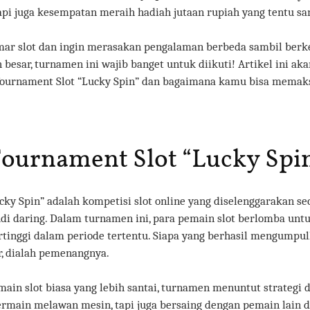
api juga kesempatan meraih hadiah jutaan rupiah yang tentu s
ar slot dan ingin merasakan pengalaman berbeda sambil ber
besar, turnamen ini wajib banget untuk diikuti! Artikel ini a
Tournament Slot “Lucky Spin” dan bagaimana kamu bisa memak
Tournament Slot “Lucky Spi
ky Spin” adalah kompetisi slot online yang diselenggarakan se
udi daring. Dalam turnamen ini, para pemain slot berlomba un
tinggi dalam periode tertentu. Siapa yang berhasil mengumpu
r, dialah pemenangnya.
ain slot biasa yang lebih santai, turnamen menuntut strategi d
rmain melawan mesin, tapi juga bersaing dengan pemain lain di