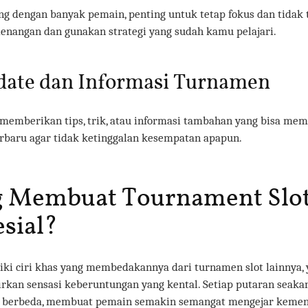
g dengan banyak pemain, penting untuk tetap fokus dan tidak 
enangan dan gunakan strategi yang sudah kamu pelajari.
pdate dan Informasi Turnamen
emberikan tips, trik, atau informasi tambahan yang bisa mem
terbaru agar tidak ketinggalan kesempatan apapun.
g Membuat Tournament Slot
esial?
ki ciri khas yang membedakannya dari turnamen slot lainnya, 
rkan sensasi keberuntungan yang kental. Setiap putaran sea
 berbeda, membuat pemain semakin semangat mengejar kemen