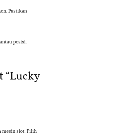
men. Pastikan
ntau posisi.
t “Lucky
mesin slot. Pilih