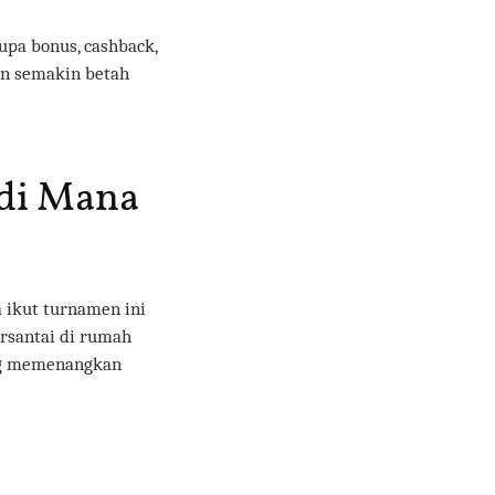
pa bonus, cashback,
in semakin betah
di Mana
a ikut turnamen ini
ersantai di rumah
ang memenangkan