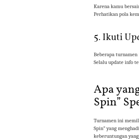
Karena kamu bersain
Perhatikan pola kem
5. Ikuti U
Beberapa turnamen m
Selalu update info 
Apa yan
Spin” Sp
Turnamen ini memili
Spin” yang menghadi
keberuntungan yang