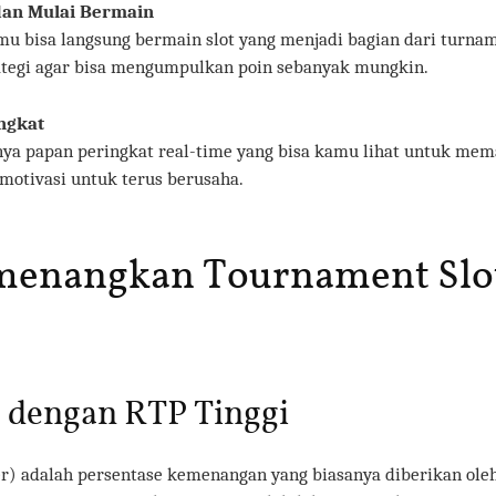
dan Mulai Bermain
amu bisa langsung bermain slot yang menjadi bagian dari turna
ategi agar bisa mengumpulkan poin sebanyak mungkin.
ngkat
ya papan peringkat real-time yang bisa kamu lihat untuk mema
 motivasi untuk terus berusaha.
menangkan Tournament Slo
ot dengan RTP Tinggi
r) adalah persentase kemenangan yang biasanya diberikan oleh 