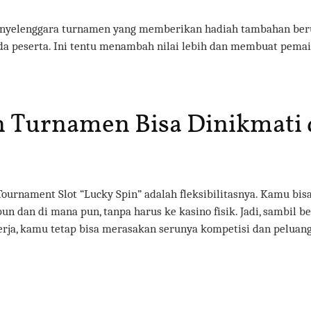
penyelenggara turnamen yang memberikan hadiah tambahan beru
ada peserta. Ini tentu menambah nilai lebih dan membuat pema
 Turnamen Bisa Dinikmati 
Tournament Slot “Lucky Spin” adalah fleksibilitasnya. Kamu bis
un dan di mana pun, tanpa harus ke kasino fisik. Jadi, sambil b
 kerja, kamu tetap bisa merasakan serunya kompetisi dan pelu