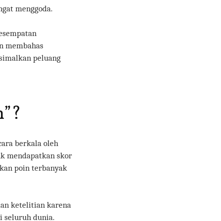
angat menggoda.
kesempatan
kan membahas
simalkan peluang
n”?
cara berkala oleh
tuk mendapatkan skor
lkan poin terbanyak
an ketelitian karena
 seluruh dunia.