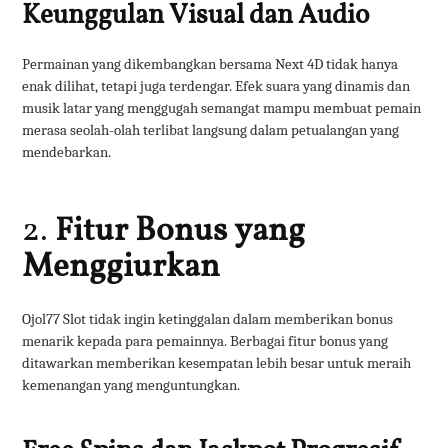
Keunggulan Visual dan Audio
Permainan yang dikembangkan bersama Next 4D tidak hanya
enak dilihat, tetapi juga terdengar. Efek suara yang dinamis dan
musik latar yang menggugah semangat mampu membuat pemain
merasa seolah-olah terlibat langsung dalam petualangan yang
mendebarkan.
2.
Fitur Bonus yang
Menggiurkan
Ojol77 Slot tidak ingin ketinggalan dalam memberikan bonus
menarik kepada para pemainnya. Berbagai fitur bonus yang
ditawarkan memberikan kesempatan lebih besar untuk meraih
kemenangan yang menguntungkan.