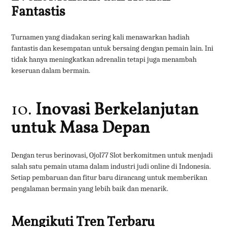
Fantastis
Turnamen yang diadakan sering kali menawarkan hadiah
fantastis dan kesempatan untuk bersaing dengan pemain lain. Ini
tidak hanya meningkatkan adrenalin tetapi juga menambah
keseruan dalam bermain.
10.
Inovasi Berkelanjutan
untuk Masa Depan
Dengan terus berinovasi, Ojol77 Slot berkomitmen untuk menjadi
salah satu pemain utama dalam industri judi online di Indonesia.
Setiap pembaruan dan fitur baru dirancang untuk memberikan
pengalaman bermain yang lebih baik dan menarik.
Mengikuti Tren Terbaru