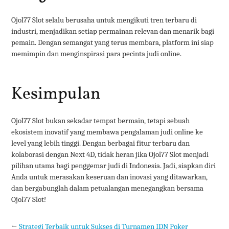
Ojol77 Slot selalu berusaha untuk mengikuti tren terbaru di
industri, menjadikan setiap permainan relevan dan menarik bagi
pemain. Dengan semangat yang terus membara, platform ini siap
memimpin dan menginspirasi para pecinta judi online.
Kesimpulan
Ojol77 Slot bukan sekadar tempat bermain, tetapi sebuah
ekosistem inovatif yang membawa pengalaman judi online ke
level yang lebih tinggi. Dengan berbagai fitur terbaru dan
kolaborasi dengan Next 4D, tidak heran jika Ojol77 Slot menjadi
pilihan utama bagi penggemar judi di Indonesia. Jadi, siapkan diri
Anda untuk merasakan keseruan dan inovasi yang ditawarkan,
dan bergabunglah dalam petualangan menegangkan bersama
Ojol77 Slot!
←
Strategi Terbaik untuk Sukses di Turnamen IDN Poker