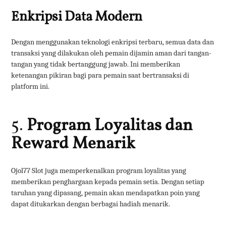
Enkripsi Data Modern
Dengan menggunakan teknologi enkripsi terbaru, semua data dan
transaksi yang dilakukan oleh pemain dijamin aman dari tangan-
tangan yang tidak bertanggung jawab. Ini memberikan
ketenangan pikiran bagi para pemain saat bertransaksi di
platform ini.
5.
Program Loyalitas dan
Reward Menarik
Ojol77 Slot juga memperkenalkan program loyalitas yang
memberikan penghargaan kepada pemain setia. Dengan setiap
taruhan yang dipasang, pemain akan mendapatkan poin yang
dapat ditukarkan dengan berbagai hadiah menarik.