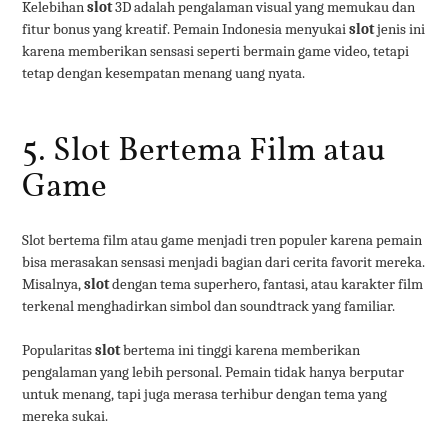
Kelebihan
slot
3D adalah pengalaman visual yang memukau dan
fitur bonus yang kreatif. Pemain Indonesia menyukai
slot
jenis ini
karena memberikan sensasi seperti bermain game video, tetapi
tetap dengan kesempatan menang uang nyata.
5. Slot Bertema Film atau
Game
Slot bertema film atau game menjadi tren populer karena pemain
bisa merasakan sensasi menjadi bagian dari cerita favorit mereka.
Misalnya,
slot
dengan tema superhero, fantasi, atau karakter film
terkenal menghadirkan simbol dan soundtrack yang familiar.
Popularitas
slot
bertema ini tinggi karena memberikan
pengalaman yang lebih personal. Pemain tidak hanya berputar
untuk menang, tapi juga merasa terhibur dengan tema yang
mereka sukai.