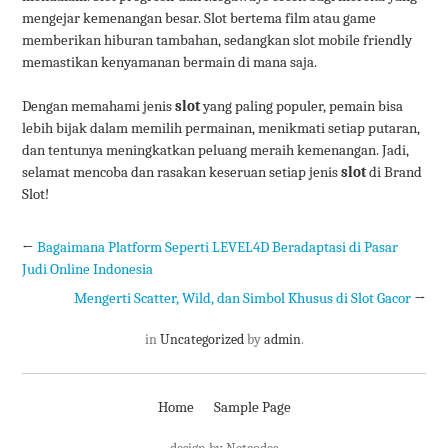
mengejar kemenangan besar. Slot bertema film atau game
memberikan hiburan tambahan, sedangkan slot mobile friendly
memastikan kenyamanan bermain di mana saja.
Dengan memahami jenis
slot
yang paling populer, pemain bisa
lebih bijak dalam memilih permainan, menikmati setiap putaran,
dan tentunya meningkatkan peluang meraih kemenangan. Jadi,
selamat mencoba dan rasakan keseruan setiap jenis
slot
di Brand
Slot!
←
Bagaimana Platform Seperti LEVEL4D Beradaptasi di Pasar
Judi Online Indonesia
Mengerti Scatter, Wild, dan Simbol Khusus di Slot Gacor
→
in
Uncategorized
by
admin
.
Home
Sample Page