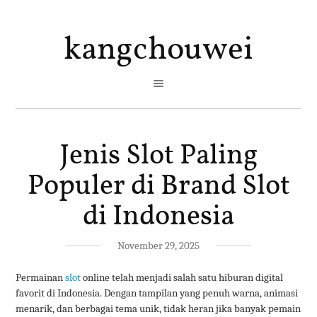
kangchouwei
Jenis Slot Paling
Populer di Brand Slot
di Indonesia
November 29, 2025
Permainan
slot
online telah menjadi salah satu hiburan digital
favorit di Indonesia. Dengan tampilan yang penuh warna, animasi
menarik, dan berbagai tema unik, tidak heran jika banyak pemain