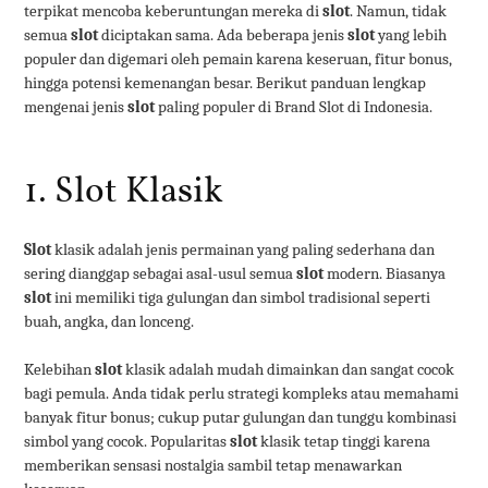
terpikat mencoba keberuntungan mereka di
slot
. Namun, tidak
semua
slot
diciptakan sama. Ada beberapa jenis
slot
yang lebih
populer dan digemari oleh pemain karena keseruan, fitur bonus,
hingga potensi kemenangan besar. Berikut panduan lengkap
mengenai jenis
slot
paling populer di Brand Slot di Indonesia.
1. Slot Klasik
Slot
klasik adalah jenis permainan yang paling sederhana dan
sering dianggap sebagai asal-usul semua
slot
modern. Biasanya
slot
ini memiliki tiga gulungan dan simbol tradisional seperti
buah, angka, dan lonceng.
Kelebihan
slot
klasik adalah mudah dimainkan dan sangat cocok
bagi pemula. Anda tidak perlu strategi kompleks atau memahami
banyak fitur bonus; cukup putar gulungan dan tunggu kombinasi
simbol yang cocok. Popularitas
slot
klasik tetap tinggi karena
memberikan sensasi nostalgia sambil tetap menawarkan