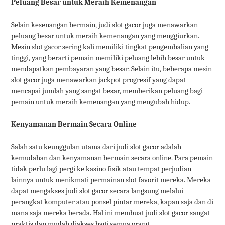
Peluang Besar untuk Meraih Kemenangan
Selain kesenangan bermain, judi slot gacor juga menawarkan
peluang besar untuk meraih kemenangan yang menggiurkan.
Mesin slot gacor sering kali memiliki tingkat pengembalian yang
tinggi, yang berarti pemain memiliki peluang lebih besar untuk
mendapatkan pembayaran yang besar. Selain itu, beberapa mesin
slot gacor juga menawarkan jackpot progresif yang dapat
mencapai jumlah yang sangat besar, memberikan peluang bagi
pemain untuk meraih kemenangan yang mengubah hidup.
Kenyamanan Bermain Secara Online
Salah satu keunggulan utama dari judi slot gacor adalah
kemudahan dan kenyamanan bermain secara online. Para pemain
tidak perlu lagi pergi ke kasino fisik atau tempat perjudian
lainnya untuk menikmati permainan slot favorit mereka. Mereka
dapat mengakses judi slot gacor secara langsung melalui
perangkat komputer atau ponsel pintar mereka, kapan saja dan di
mana saja mereka berada. Hal ini membuat judi slot gacor sangat
praktis dan mudah diakses bagi semua orang.