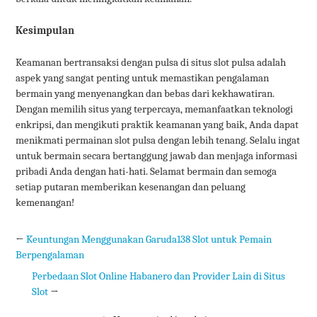
Kesimpulan
Keamanan bertransaksi dengan pulsa di situs slot pulsa adalah
aspek yang sangat penting untuk memastikan pengalaman
bermain yang menyenangkan dan bebas dari kekhawatiran.
Dengan memilih situs yang terpercaya, memanfaatkan teknologi
enkripsi, dan mengikuti praktik keamanan yang baik, Anda dapat
menikmati permainan slot pulsa dengan lebih tenang. Selalu ingat
untuk bermain secara bertanggung jawab dan menjaga informasi
pribadi Anda dengan hati-hati. Selamat bermain dan semoga
setiap putaran memberikan kesenangan dan peluang
kemenangan!
←
Keuntungan Menggunakan Garuda138 Slot untuk Pemain
Berpengalaman
Perbedaan Slot Online Habanero dan Provider Lain di Situs
Slot
→