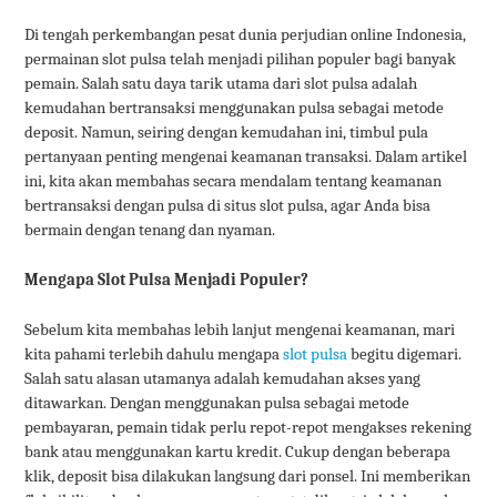
Di tengah perkembangan pesat dunia perjudian online Indonesia,
permainan slot pulsa telah menjadi pilihan populer bagi banyak
pemain. Salah satu daya tarik utama dari slot pulsa adalah
kemudahan bertransaksi menggunakan pulsa sebagai metode
deposit. Namun, seiring dengan kemudahan ini, timbul pula
pertanyaan penting mengenai keamanan transaksi. Dalam artikel
ini, kita akan membahas secara mendalam tentang keamanan
bertransaksi dengan pulsa di situs slot pulsa, agar Anda bisa
bermain dengan tenang dan nyaman.
Mengapa Slot Pulsa Menjadi Populer?
Sebelum kita membahas lebih lanjut mengenai keamanan, mari
kita pahami terlebih dahulu mengapa
slot pulsa
begitu digemari.
Salah satu alasan utamanya adalah kemudahan akses yang
ditawarkan. Dengan menggunakan pulsa sebagai metode
pembayaran, pemain tidak perlu repot-repot mengakses rekening
bank atau menggunakan kartu kredit. Cukup dengan beberapa
klik, deposit bisa dilakukan langsung dari ponsel. Ini memberikan