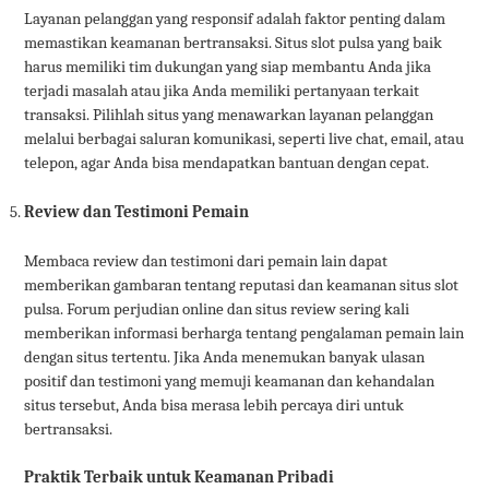
Layanan pelanggan yang responsif adalah faktor penting dalam
memastikan keamanan bertransaksi. Situs slot pulsa yang baik
harus memiliki tim dukungan yang siap membantu Anda jika
terjadi masalah atau jika Anda memiliki pertanyaan terkait
transaksi. Pilihlah situs yang menawarkan layanan pelanggan
melalui berbagai saluran komunikasi, seperti live chat, email, atau
telepon, agar Anda bisa mendapatkan bantuan dengan cepat.
Review dan Testimoni Pemain
Membaca review dan testimoni dari pemain lain dapat
memberikan gambaran tentang reputasi dan keamanan situs slot
pulsa. Forum perjudian online dan situs review sering kali
memberikan informasi berharga tentang pengalaman pemain lain
dengan situs tertentu. Jika Anda menemukan banyak ulasan
positif dan testimoni yang memuji keamanan dan kehandalan
situs tersebut, Anda bisa merasa lebih percaya diri untuk
bertransaksi.
Praktik Terbaik untuk Keamanan Pribadi