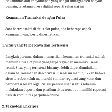
fleksibilitas dan kenyamanan yang sangat dihargai oleh banyak
pemain, terutama di era digital seperti sekarang ini.
Keamanan Transaksi dengan Pulsa
Saat bertransaksi di situs slot pulsa, ada beberapa aspek
keamanan yang perlu diperhatikan:
Situs yang Terpercaya dan Terlisensi
Langkah pertama dalam memastikan keamanan transaksi adalah
memilih situs slot pulsa yang terpercaya dan memiliki lisensi
resmi. Situs yang terlisensi biasanya lebih dapat diandalkan
dalam hal keamanan dan privasi. Lisensi ini menunjukkan bahwa
situs tersebut telah memenuhi standar regulasi yang ketat dan
beroperasi secara legal. Selalu periksa lisensi situs sebelum
melakukan deposit, dan pastikan situs tersebut memiliki reputasi
baik di komunitas perjudian online.
Teknologi Enkripsi