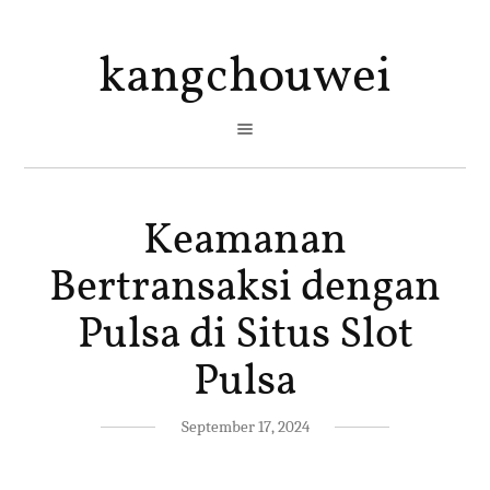
kangchouwei
Keamanan
Bertransaksi dengan
Pulsa di Situs Slot
Pulsa
September 17, 2024