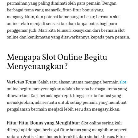
permainan yang paling diminati oleh para pemain. Dengan
berbagai tema yang menarik, fitur-fitur bonus yang
mengasyikkan, dan potensi kemenangan besar, bermain slot
online telah menjadi sensasi taruhan tanpa batas bagi para
penggemar judi. Mari kita telusuri keasyikan dari bermain slot
online dan kenikmatan yang ditawarkannya kepada para pemain.
Mengapa Slot Online Begitu
Menyenangkan?
Varietas Tema:
Salah satu alasan utama mengapa bermain
slot
online begitu menyenangkan adalah karena berbagai tema yang
ditawarkan. Dari petualangan epik hingga cerita fantasi yang
menakjubkan, ada sesuatu untuk setiap pemain, yang membuat
pengalaman bermain menjadi lebih seru dan mengasyikkan.
Fitur-Fitur Bonus yang Menghibur:
Slot online sering kali
dilengkapi dengan berbagai fitur bonus yang menghibur, seperti
putaran gratis, game bonus interaktif, dan simbol khusus. Fitur-