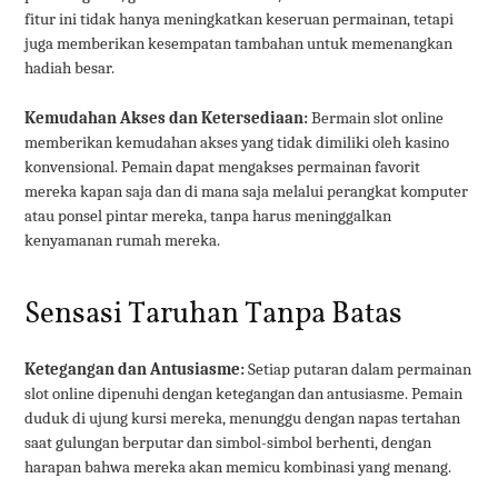
fitur ini tidak hanya meningkatkan keseruan permainan, tetapi
juga memberikan kesempatan tambahan untuk memenangkan
hadiah besar.
Kemudahan Akses dan Ketersediaan:
Bermain slot online
memberikan kemudahan akses yang tidak dimiliki oleh kasino
konvensional. Pemain dapat mengakses permainan favorit
mereka kapan saja dan di mana saja melalui perangkat komputer
atau ponsel pintar mereka, tanpa harus meninggalkan
kenyamanan rumah mereka.
Sensasi Taruhan Tanpa Batas
Ketegangan dan Antusiasme:
Setiap putaran dalam permainan
slot online dipenuhi dengan ketegangan dan antusiasme. Pemain
duduk di ujung kursi mereka, menunggu dengan napas tertahan
saat gulungan berputar dan simbol-simbol berhenti, dengan
harapan bahwa mereka akan memicu kombinasi yang menang.