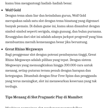
kamu bisa mengantongi hadiah-hadiah besar.
Wolf Gold
Dengan tema alam liar dan keindahan gurun, Wolf Gold
merupakan salah satu slot dengan tema binatang yang digemari
banyak pemain. Di dalam game ini, kamu akan disambut dengan
simbol-simbol seperti serigala, singa gunung, dan bulan purnama.
Keunggulan dari slot ini adalah adanya jackpot progresif yang bisa
membuatmu meraih kemenangan besar jika beruntung.
Great Rhino Megaways
Bagi penggemar slot dengan potensi pembayaran tinggi, Great
Rhino Megaways adalah pilihan yang tepat. Dengan sistem
Megaways yang memungkinkan hingga 200.000 cara untuk
menang, setiap putaran terasa penuh dengan harapan dan
ketegangan. Ditambah dengan fitur Free Spins dan pengganda
yang terus meningkat, slot ini menawarkan keseruan yang tak
terduga.
Tips Menang di Slot Pragmatic Play di Mamibet
Meskipun permainan slot cenderung mengandalkan