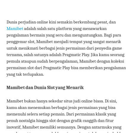
Dunia perjudian online kini semakin berkembang pesat, dan
Mamibet
adalah salah satu platform yang menawarkan
pengalaman bermain yang seru dan menguntungkan. Bagi para
penggemar slot, Mamibet menjadi tempat yang sangat menarik
untuk menikmati berbagai jenis permainan dari penyedia game
ternama, salah satunya adalah Pragmatic Play. Jika kamu seorang
pemula ataupun sudah berpengalaman, Mamibet dengan koleksi
permainan slot dari Pragmatic Play bisa memberikan pengalaman
yang tak terlupakan.
Mamibet dan Dunia Slot yang Menarik
Mamibet bukan hanya sekedar situs judi online biasa. Di sini,
kamu akan menemukan berbagai jenis permainan yang bisa
memenuhi selera setiap pemain. Dari permainan klasik yang
penuh nostalgia hingga slot dengan grafik canggih dan fitur
inovatif, Mamibet memiliki semuanya. Dengan antarmuka yang