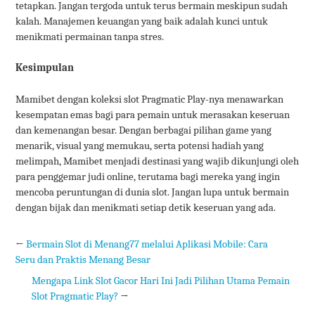
tetapkan. Jangan tergoda untuk terus bermain meskipun sudah
kalah. Manajemen keuangan yang baik adalah kunci untuk
menikmati permainan tanpa stres.
Kesimpulan
Mamibet dengan koleksi slot Pragmatic Play-nya menawarkan
kesempatan emas bagi para pemain untuk merasakan keseruan
dan kemenangan besar. Dengan berbagai pilihan game yang
menarik, visual yang memukau, serta potensi hadiah yang
melimpah, Mamibet menjadi destinasi yang wajib dikunjungi oleh
para penggemar judi online, terutama bagi mereka yang ingin
mencoba peruntungan di dunia slot. Jangan lupa untuk bermain
dengan bijak dan menikmati setiap detik keseruan yang ada.
←
Bermain Slot di Menang77 melalui Aplikasi Mobile: Cara
Seru dan Praktis Menang Besar
Mengapa Link Slot Gacor Hari Ini Jadi Pilihan Utama Pemain
Slot Pragmatic Play?
→