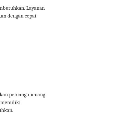
embutuhkan. Layanan
kan dengan cepat
rikan peluang menang
 memiliki
uhkan.