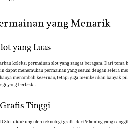
ermainan yang Menarik
Slot yang Luas
rkan koleksi permainan slot yang sangat beragam. Dari tema k
ain dapat menemukan permainan yang sesuai dengan selera me
 hanya menambah keseruan, tetapi juga memberikan banyak pil
egi yang berbeda.
 Grafis Tinggi
 Slot didukung oleh teknologi grafis dari 9Gaming yang canggih