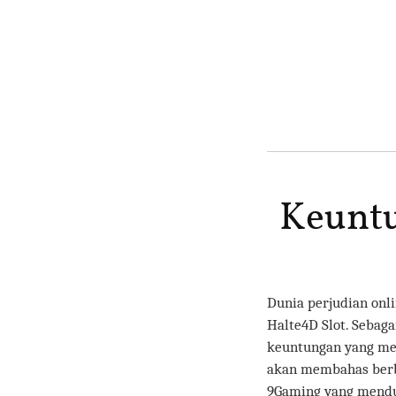
Keuntu
Dunia perjudian onl
Halte4D Slot. Sebaga
keuntungan yang me
akan membahas berba
9Gaming yang mendu