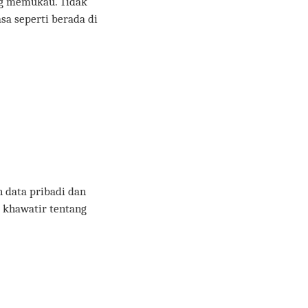
ng memukau. Tidak
a seperti berada di
 data pribadi dan
 khawatir tentang