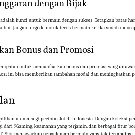
Anggaran dengan Bijak
adalah kunci untuk bermain dengan sukses. Tetapkan batas ha
rsebut. Jangan tergoda untuk terus bermain ketika sudah menca
tkan Bonus dan Promosi
sempatan untuk memanfaatkan bonus dan promosi yang ditawar
omosi ini bisa memberikan tambahan modal dan meningkatkan 
lan
pilihan utama bagi pecinta slot di Indonesia. Dengan koleksi pe
ggi dari 9Gaming, keamanan yang terjamin, dan berbagai fitur bo
4D Slot menawarkan pengalaman bermain yang tak tertandingi