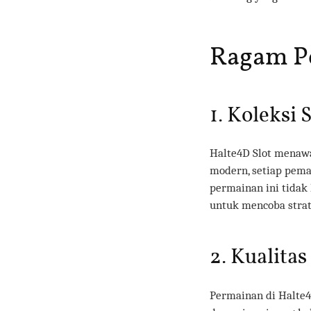
Ragam P
1. Koleksi 
Halte4D Slot menawa
modern, setiap pem
permainan ini tidak
untuk mencoba strat
2. Kualitas
Permainan di Halte4D