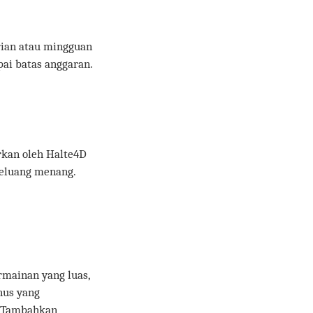
rian atau mingguan
pai batas anggaran.
kan oleh Halte4D
peluang menang.
rmainan yang luas,
nus yang
. Tambahkan