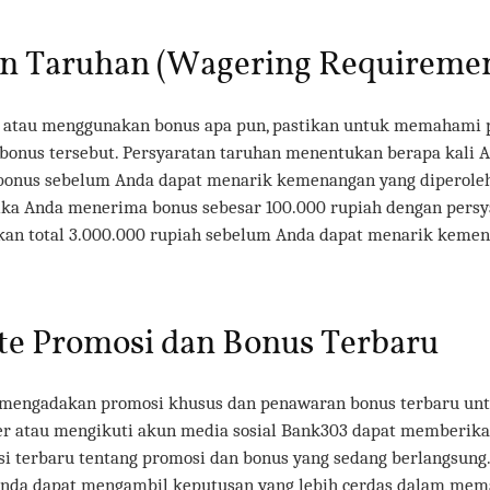
an Taruhan (Wagering Requiremen
atau menggunakan bonus apa pun, pastikan untuk memahami p
 bonus tersebut. Persyaratan taruhan menentukan berapa kali 
onus sebelum Anda dapat menarik kemenangan yang diperoleh
 jika Anda menerima bonus sebesar 100.000 rupiah dengan persy
an total 3.000.000 rupiah sebelum Anda dapat menarik kemen
te Promosi dan Bonus Terbaru
i mengadakan promosi khusus dan penawaran bonus terbaru un
er atau mengikuti akun media sosial Bank303 dapat memberika
si terbaru tentang promosi dan bonus yang sedang berlangsung
 Anda dapat mengambil keputusan yang lebih cerdas dalam mem