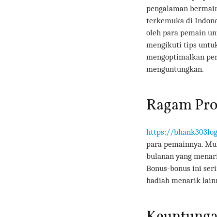
pengalaman bermain 
terkemuka di Indon
oleh para pemain u
mengikuti tips untu
mengoptimalkan pen
menguntungkan.
Ragam Pro
https://bhank303lo
para pemainnya. Mul
bulanan yang menari
Bonus-bonus ini seri
hadiah menarik lain
Keuntunga