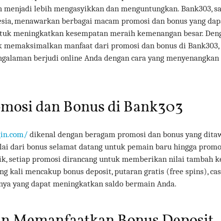
menjadi lebih mengasyikkan dan menguntungkan. Bank303, sala
esia, menawarkan berbagai macam promosi dan bonus yang dap
ntuk meningkatkan kesempatan meraih kemenangan besar. De
k memaksimalkan manfaat dari promosi dan bonus di Bank303,
galaman berjudi online Anda dengan cara yang menyenangkan
mosi dan Bonus di Bank303
gin.com/
dikenal dengan beragam promosi dan bonus yang dit
ai dari bonus selamat datang untuk pemain baru hingga prom
k, setiap promosi dirancang untuk memberikan nilai tambah k
ng kali mencakup bonus deposit, putaran gratis (free spins), ca
nya yang dapat meningkatkan saldo bermain Anda.
n Memanfaatkan Bonus Deposit