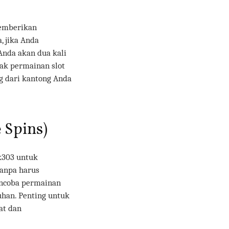
memberikan
, jika Anda
Anda akan dua kali
ak permainan slot
g dari kantong Anda
 Spins)
nk303 untuk
tanpa harus
encoba permainan
han. Penting untuk
at dan