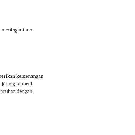
tu meningkatkan
mberikan kemenangan
 jarang muncul,
 taruhan dengan