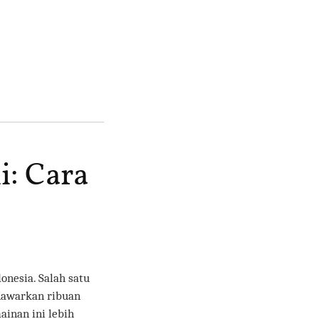
i: Cara
onesia. Salah satu
enawarkan ribuan
inan ini lebih