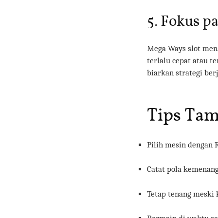
5. Fokus p
Mega Ways slot mena
terlalu cepat atau 
biarkan strategi berj
Tips Ta
Pilih mesin dengan R
Catat pola kemenang
Tetap tenang meski 