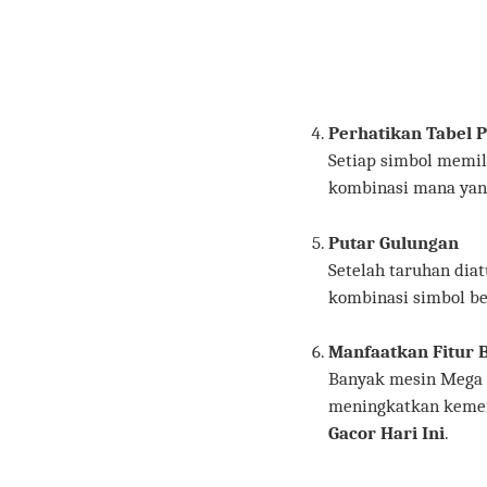
Perhatikan Tabel
Setiap simbol memili
kombinasi mana yan
Putar Gulungan
Setelah taruhan dia
kombinasi simbol be
Manfaatkan Fitur 
Banyak mesin Mega Wa
meningkatkan kemen
Gacor Hari Ini
.