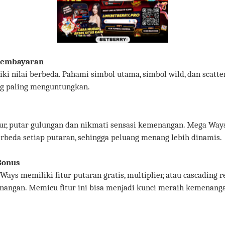
 Pembayaran
ki nilai berbeda. Pahami simbol utama, simbol wild, dan scatte
g paling menguntungkan.
tur, putar gulungan dan nikmati sensasi kemenangan. Mega W
rbeda setiap putaran, sehingga peluang menang lebih dinamis.
Bonus
ys memiliki fitur putaran gratis, multiplier, atau cascading r
angan. Memicu fitur ini bisa menjadi kunci meraih kemenanga