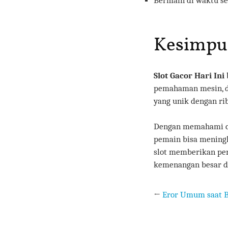
Bermain di waktu se
Kesimpu
Slot Gacor Hari Ini
pemahaman mesin, d
yang unik dengan rib
Dengan memahami ca
pemain bisa meningk
slot memberikan pen
kemenangan besar 
←
Eror Umum saat B