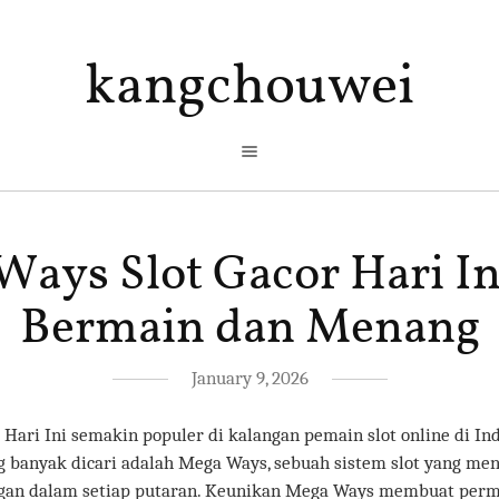
kangchouwei
ays Slot Gacor Hari In
Bermain dan Menang
January 9, 2026
Hari Ini semakin populer di kalangan pemain slot online di Ind
g banyak dicari adalah Mega Ways, sebuah sistem slot yang m
an dalam setiap putaran. Keunikan Mega Ways membuat perma