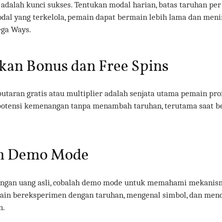
alah kunci sukses. Tentukan modal harian, batas taruhan per 
dal yang terkelola, pemain dapat bermain lebih lama dan men
ga Ways.
kan Bonus dan Free Spins
putaran gratis atau multiplier adalah senjata utama pemain prof
potensi kemenangan tanpa menambah taruhan, terutama saat 
an Demo Mode
ngan uang asli, cobalah demo mode untuk memahami mekanism
n bereksperimen dengan taruhan, mengenal simbol, dan menco
n.