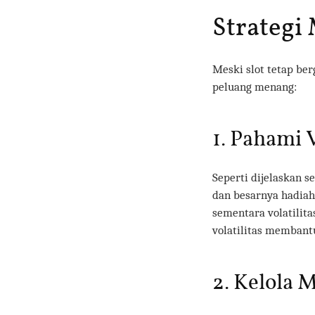
Strategi
Meski slot tetap be
peluang menang:
1. Pahami 
Seperti dijelaskan 
dan besarnya hadiah
sementara volatilit
volatilitas membant
2. Kelola 