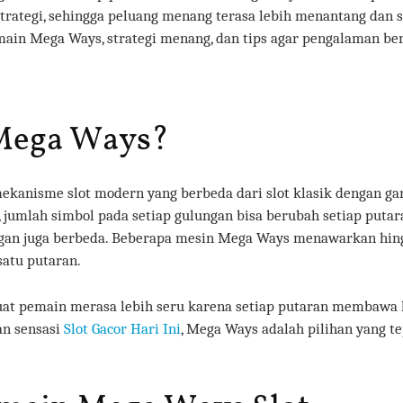
rategi, sehingga peluang menang terasa lebih menantang dan se
in Mega Ways, strategi menang, dan tips agar pengalaman be
 Mega Ways?
kanisme slot modern yang berbeda dari slot klasik dengan g
 jumlah simbol pada setiap gulungan bisa berubah setiap putar
an juga berbeda. Beberapa mesin Mega Ways menawarkan hing
atu putaran.
t pemain merasa lebih seru karena setiap putaran membawa k
an sensasi
Slot Gacor Hari Ini
, Mega Ways adalah pilihan yang te