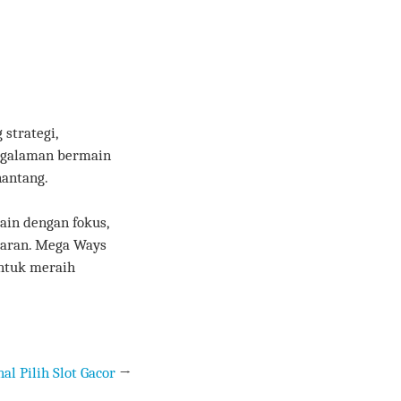
strategi,
ngalaman bermain
nantang.
in dengan fokus,
taran. Mega Ways
untuk meraih
al Pilih Slot Gacor
→