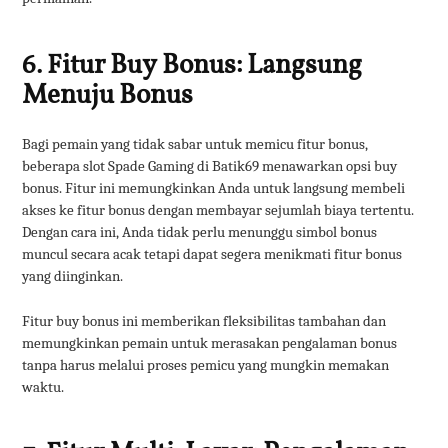
6. Fitur Buy Bonus: Langsung
Menuju Bonus
Bagi pemain yang tidak sabar untuk memicu fitur bonus,
beberapa slot Spade Gaming di Batik69 menawarkan opsi buy
bonus. Fitur ini memungkinkan Anda untuk langsung membeli
akses ke fitur bonus dengan membayar sejumlah biaya tertentu.
Dengan cara ini, Anda tidak perlu menunggu simbol bonus
muncul secara acak tetapi dapat segera menikmati fitur bonus
yang diinginkan.
Fitur buy bonus ini memberikan fleksibilitas tambahan dan
memungkinkan pemain untuk merasakan pengalaman bonus
tanpa harus melalui proses pemicu yang mungkin memakan
waktu.