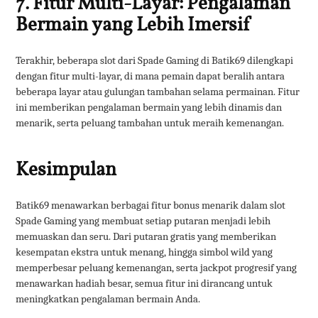
7. Fitur Multi-Layar: Pengalaman
Bermain yang Lebih Imersif
Terakhir, beberapa slot dari Spade Gaming di Batik69 dilengkapi
dengan fitur multi-layar, di mana pemain dapat beralih antara
beberapa layar atau gulungan tambahan selama permainan. Fitur
ini memberikan pengalaman bermain yang lebih dinamis dan
menarik, serta peluang tambahan untuk meraih kemenangan.
Kesimpulan
Batik69 menawarkan berbagai fitur bonus menarik dalam slot
Spade Gaming yang membuat setiap putaran menjadi lebih
memuaskan dan seru. Dari putaran gratis yang memberikan
kesempatan ekstra untuk menang, hingga simbol wild yang
memperbesar peluang kemenangan, serta jackpot progresif yang
menawarkan hadiah besar, semua fitur ini dirancang untuk
meningkatkan pengalaman bermain Anda.