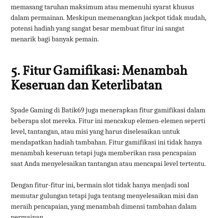
memasang taruhan maksimum atau memenuhi syarat khusus
dalam permainan. Meskipun memenangkan jackpot tidak mudah,
potensi hadiah yang sangat besar membuat fitur ini sangat
menarik bagi banyak pemain.
5. Fitur Gamifikasi: Menambah
Keseruan dan Keterlibatan
Spade Gaming di Batik69 juga menerapkan fitur gamifikasi dalam
beberapa slot mereka. Fitur ini mencakup elemen-elemen seperti
level, tantangan, atau misi yang harus diselesaikan untuk
mendapatkan hadiah tambahan. Fitur gamifikasi ini tidak hanya
menambah keseruan tetapi juga memberikan rasa pencapaian
saat Anda menyelesaikan tantangan atau mencapai level tertentu.
Dengan fitur-fitur ini, bermain slot tidak hanya menjadi soal
memutar gulungan tetapi juga tentang menyelesaikan misi dan
meraih pencapaian, yang menambah dimensi tambahan dalam
permainan.