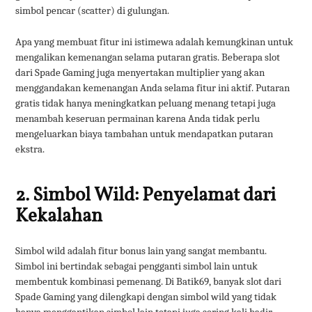
simbol pencar (scatter) di gulungan.
Apa yang membuat fitur ini istimewa adalah kemungkinan untuk
mengalikan kemenangan selama putaran gratis. Beberapa slot
dari Spade Gaming juga menyertakan multiplier yang akan
menggandakan kemenangan Anda selama fitur ini aktif. Putaran
gratis tidak hanya meningkatkan peluang menang tetapi juga
menambah keseruan permainan karena Anda tidak perlu
mengeluarkan biaya tambahan untuk mendapatkan putaran
ekstra.
2. Simbol Wild: Penyelamat dari
Kekalahan
Simbol wild adalah fitur bonus lain yang sangat membantu.
Simbol ini bertindak sebagai pengganti simbol lain untuk
membentuk kombinasi pemenang. Di Batik69, banyak slot dari
Spade Gaming yang dilengkapi dengan simbol wild yang tidak
hanya menggantikan simbol lain tetapi juga sering kali hadir