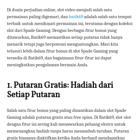
Di dunia perjudian online, slot video menjadi salah satu
permainan paling digemari, dan
batik69
adalah salah satu tempat
terbaik untuk menikmati permainan ini, terutama dengan koleksi
slot dari Spade Gaming. Dengan berbagai fitur bonus yang
ditawarkan, Batik69 memastikan setiap putaran tidak hanya
menarik tetapi juga berpotensi menguntungkan. Mari kita
telusuri lebih dalam fitur bonus di slot Spade Gaming yang
tersedia di Batik69, dan bagaimana fitur-fitur ini dapat
meningkatkan pengalaman bermain Anda.
1. Putaran Gratis: Hadiah dari
Setiap Putaran
Salah satu fitur bonus yang paling dinantikan dalam slot Spade
Gaming adalah putaran gratis atau free spins. Di Batik69, slot-slot
dengan fitur ini sering kali menawarkan peluang ekstra untuk
memenangkan hadiah tanpa harus menambah taruhan. Putaran
gratis biasanya diaktifkan ketika Anda berhasil mendapatkan