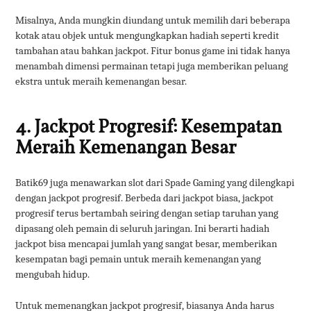
Misalnya, Anda mungkin diundang untuk memilih dari beberapa
kotak atau objek untuk mengungkapkan hadiah seperti kredit
tambahan atau bahkan jackpot. Fitur bonus game ini tidak hanya
menambah dimensi permainan tetapi juga memberikan peluang
ekstra untuk meraih kemenangan besar.
4. Jackpot Progresif: Kesempatan
Meraih Kemenangan Besar
Batik69 juga menawarkan slot dari Spade Gaming yang dilengkapi
dengan jackpot progresif. Berbeda dari jackpot biasa, jackpot
progresif terus bertambah seiring dengan setiap taruhan yang
dipasang oleh pemain di seluruh jaringan. Ini berarti hadiah
jackpot bisa mencapai jumlah yang sangat besar, memberikan
kesempatan bagi pemain untuk meraih kemenangan yang
mengubah hidup.
Untuk memenangkan jackpot progresif, biasanya Anda harus