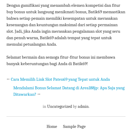
Dengan gamifikasi yang menambah elemen kompetisi dan fitur
buy bonus untuk langsung menikmati bonus, Batik69 memastikan
bahwa setiap pemain memiliki kesempatan untuk merasakan
kesenangan dan keuntungan maksimal dari setiap permainan
slot. Jadi, jika Anda ingin merasakan pengalaman slot yang seru
dan penuh warna, Batik69 adalah tempat yang tepat untuk
memulai petualangan Anda.
Selamat bermain dan semoga fitur-fitur bonus ini membawa
banyak keberuntungan bagi Anda di Batik69!
←
Cara Memilih Link Slot Paten69 yang Tepat untuk Anda
Mendalami Bonus Selamat Datang di Area188jp: Apa Saja yang
Ditawarkan?
→
in
Uncategorized
by
admin
.
Home
Sample Page