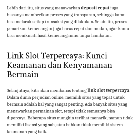
Lebih dari itu, situs yang menawarkan
deposit cepat
juga
biasanya memberikan proses yang transparan, sehingga kamu
bisa melacak setiap transaksi yang dilakukan. Selain itu, proses
penarikan kemenangan juga harus cepat dan mudah, agar kamu
bisa menikmati hasil kemenanganmu tanpa hambatan.
Link Slot Terpercaya: Kunci
Keamanan dan Kenyamanan
Bermain
Selanjutnya, kita akan membahas tentang
link slot terpercaya
.
Dalam dunia perjudian online, memilih situs yang tepat untuk
bermain adalah hal yang sangat penting. Ada banyak situs yang
menawarkan permainan slot, tetapi tidak semuanya bisa
dipercaya. Beberapa situs mungkin terlihat menarik, namun tidak
memiliki lisensi yang sah, atau bahkan tidak memiliki sistem
keamanan yang baik.