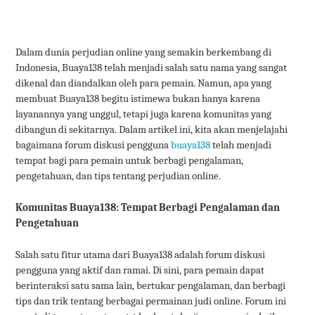
Dalam dunia perjudian online yang semakin berkembang di
Indonesia, Buaya138 telah menjadi salah satu nama yang sangat
dikenal dan diandalkan oleh para pemain. Namun, apa yang
membuat Buaya138 begitu istimewa bukan hanya karena
layanannya yang unggul, tetapi juga karena komunitas yang
dibangun di sekitarnya. Dalam artikel ini, kita akan menjelajahi
bagaimana forum diskusi pengguna
buaya138
telah menjadi
tempat bagi para pemain untuk berbagi pengalaman,
pengetahuan, dan tips tentang perjudian online.
Komunitas Buaya138: Tempat Berbagi Pengalaman dan
Pengetahuan
Salah satu fitur utama dari Buaya138 adalah forum diskusi
pengguna yang aktif dan ramai. Di sini, para pemain dapat
berinteraksi satu sama lain, bertukar pengalaman, dan berbagi
tips dan trik tentang berbagai permainan judi online. Forum ini