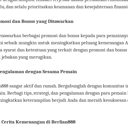
rlu, dan selalu prioritaskan keamanan dan kesejahteraan finansi
mosi dan Bonus yang Ditawarkan
menawarkan berbagai promosi dan bonus kepada para pemainny
ini sebaik mungkin untuk meningkatkan peluang kemenangan A
 syarat dan ketentuan yang terkait dengan promosi dan bonus
m jebakan yang merugikan.
 Pengalaman dengan Sesama Pemain
n888 sangat aktif dan ramah. Bergabunglah dengan komunitas in
n. Berbagi tips, strategi, dan pengalaman dengan para pemain 
ngkatkan keterampilan berjudi Anda dan meraih kesuksesan 
i Cerita Kemenangan di Berlian888