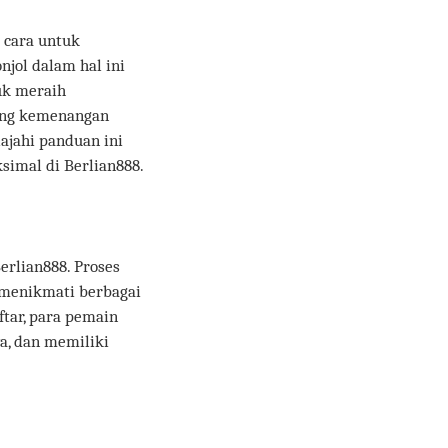
 cara untuk
jol dalam hal ini
uk meraih
uang kemenangan
ajahi panduan ini
imal di Berlian888.
erlian888. Proses
 menikmati berbagai
ftar, para pemain
a, dan memiliki