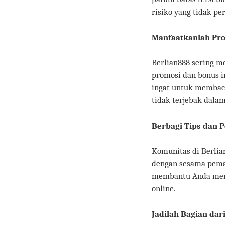
risiko yang tidak pe
Manfaatkanlah Pro
Berlian888 sering 
promosi dan bonus 
ingat untuk membaca
tidak terjebak dala
Berbagi Tips dan
Komunitas di Berlia
dengan sesama pemai
membantu Anda meni
online.
Jadilah Bagian dar