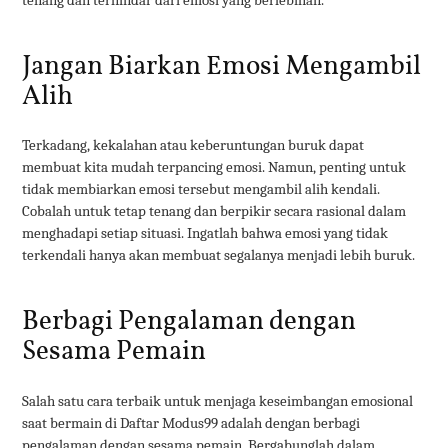
Jangan Biarkan Emosi Mengambil
Alih
Terkadang, kekalahan atau keberuntungan buruk dapat
membuat kita mudah terpancing emosi. Namun, penting untuk
tidak membiarkan emosi tersebut mengambil alih kendali.
Cobalah untuk tetap tenang dan berpikir secara rasional dalam
menghadapi setiap situasi. Ingatlah bahwa emosi yang tidak
terkendali hanya akan membuat segalanya menjadi lebih buruk.
Berbagi Pengalaman dengan
Sesama Pemain
Salah satu cara terbaik untuk menjaga keseimbangan emosional
saat bermain di Daftar Modus99 adalah dengan berbagi
pengalaman dengan sesama pemain. Bergabunglah dalam