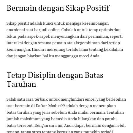
Bermain dengan Sikap Positif
Sikap positif adalah kunci untuk menjaga keseimbangan
emosional saat berjudi online. Cobalah untuk tetap optimis dan
fokus pada aspek-aspek menyenangkan dari permainan, seperti
interaksi dengan sesama pemain atau kegembiraan dari setiap
kemenangan. Hindari merenung terlalu lama tentang kekalahan
dan jangan biarkan hal itu mengganggu mood Anda.
Tetap Disiplin dengan Batas
Taruhan
Salah satu cara terbaik untuk menghindari emosi yang berlebihan
saat bermain di Daftar Modus99 adalah dengan menetapkan
batas taruhan yang jelas sebelum Anda mulai bermain. Tentukan
jumlah maksimum yang bersedia Anda hilangkan dan patuhi
batas tersebut. Dengan cara ini, Anda dapat bermain dengan lebih
tenang, tanpa stres tentang kerugian yang mungkin terjadi.