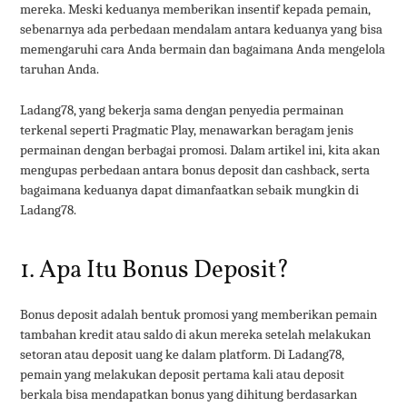
mereka. Meski keduanya memberikan insentif kepada pemain,
sebenarnya ada perbedaan mendalam antara keduanya yang bisa
memengaruhi cara Anda bermain dan bagaimana Anda mengelola
taruhan Anda.
Ladang78, yang bekerja sama dengan penyedia permainan
terkenal seperti Pragmatic Play, menawarkan beragam jenis
permainan dengan berbagai promosi. Dalam artikel ini, kita akan
mengupas perbedaan antara bonus deposit dan cashback, serta
bagaimana keduanya dapat dimanfaatkan sebaik mungkin di
Ladang78.
1. Apa Itu Bonus Deposit?
Bonus deposit adalah bentuk promosi yang memberikan pemain
tambahan kredit atau saldo di akun mereka setelah melakukan
setoran atau deposit uang ke dalam platform. Di Ladang78,
pemain yang melakukan deposit pertama kali atau deposit
berkala bisa mendapatkan bonus yang dihitung berdasarkan