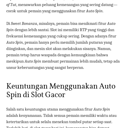
of Tut
, menawarkan peluang kemenangan yang sering datang—
cocok untuk pemain yang menggunakan fitur
Auto Spin
.
Di
Sweet Bonanza
, misalnya, pemain bisa menikmati fitur
Auto
Spin
dengan lebih santai. Slot ini memiliki RTP yang tinggi dan
frekuensi kemenangan yang cukup sering. Dengan adanya fitur
Auto Spin
, pemain hanya perlu memilih jumlah putaran yang
diinginkan, dan mesin slot akan melakukan sisanya. Namun,
pemain tetap harus waspada dengan kemungkinan bahwa
meskipun
Auto Spin
membuat permainan lebih mudah, tetap ada
unsur keberuntungan yang sangat berperan.
Keuntungan Menggunakan Auto
Spin di Slot Gacor
Salah satu keuntungan utama menggunakan fitur
Auto Spin
adalah kenyamanan. Tidak semua pemain memiliki waktu atau
ketertarikan untuk selalu menekan tombol putar setiap saat.