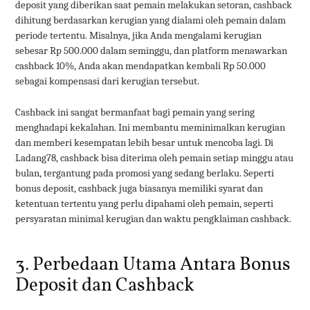
deposit yang diberikan saat pemain melakukan setoran, cashback
dihitung berdasarkan kerugian yang dialami oleh pemain dalam
periode tertentu. Misalnya, jika Anda mengalami kerugian
sebesar Rp 500.000 dalam seminggu, dan platform menawarkan
cashback 10%, Anda akan mendapatkan kembali Rp 50.000
sebagai kompensasi dari kerugian tersebut.
Cashback ini sangat bermanfaat bagi pemain yang sering
menghadapi kekalahan. Ini membantu meminimalkan kerugian
dan memberi kesempatan lebih besar untuk mencoba lagi. Di
Ladang78, cashback bisa diterima oleh pemain setiap minggu atau
bulan, tergantung pada promosi yang sedang berlaku. Seperti
bonus deposit, cashback juga biasanya memiliki syarat dan
ketentuan tertentu yang perlu dipahami oleh pemain, seperti
persyaratan minimal kerugian dan waktu pengklaiman cashback.
3. Perbedaan Utama Antara Bonus
Deposit dan Cashback