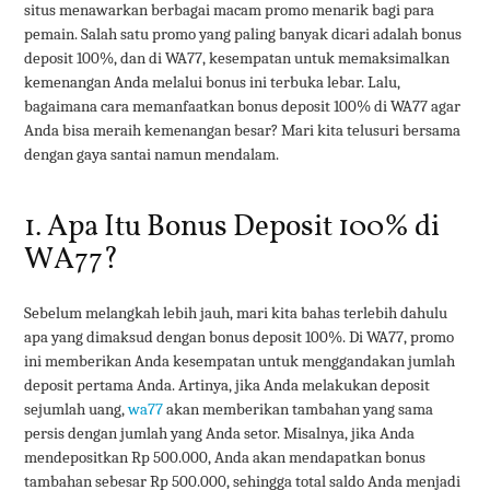
situs menawarkan berbagai macam promo menarik bagi para
pemain. Salah satu promo yang paling banyak dicari adalah bonus
deposit 100%, dan di WA77, kesempatan untuk memaksimalkan
kemenangan Anda melalui bonus ini terbuka lebar. Lalu,
bagaimana cara memanfaatkan bonus deposit 100% di WA77 agar
Anda bisa meraih kemenangan besar? Mari kita telusuri bersama
dengan gaya santai namun mendalam.
1. Apa Itu Bonus Deposit 100% di
WA77?
Sebelum melangkah lebih jauh, mari kita bahas terlebih dahulu
apa yang dimaksud dengan bonus deposit 100%. Di WA77, promo
ini memberikan Anda kesempatan untuk menggandakan jumlah
deposit pertama Anda. Artinya, jika Anda melakukan deposit
sejumlah uang,
wa77
akan memberikan tambahan yang sama
persis dengan jumlah yang Anda setor. Misalnya, jika Anda
mendepositkan Rp 500.000, Anda akan mendapatkan bonus
tambahan sebesar Rp 500.000, sehingga total saldo Anda menjadi