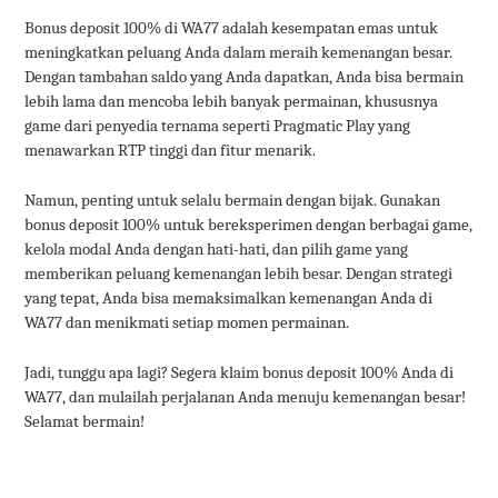
Bonus deposit 100% di WA77 adalah kesempatan emas untuk
meningkatkan peluang Anda dalam meraih kemenangan besar.
Dengan tambahan saldo yang Anda dapatkan, Anda bisa bermain
lebih lama dan mencoba lebih banyak permainan, khususnya
game dari penyedia ternama seperti Pragmatic Play yang
menawarkan RTP tinggi dan fitur menarik.
Namun, penting untuk selalu bermain dengan bijak. Gunakan
bonus deposit 100% untuk bereksperimen dengan berbagai game,
kelola modal Anda dengan hati-hati, dan pilih game yang
memberikan peluang kemenangan lebih besar. Dengan strategi
yang tepat, Anda bisa memaksimalkan kemenangan Anda di
WA77 dan menikmati setiap momen permainan.
Jadi, tunggu apa lagi? Segera klaim bonus deposit 100% Anda di
WA77, dan mulailah perjalanan Anda menuju kemenangan besar!
Selamat bermain!