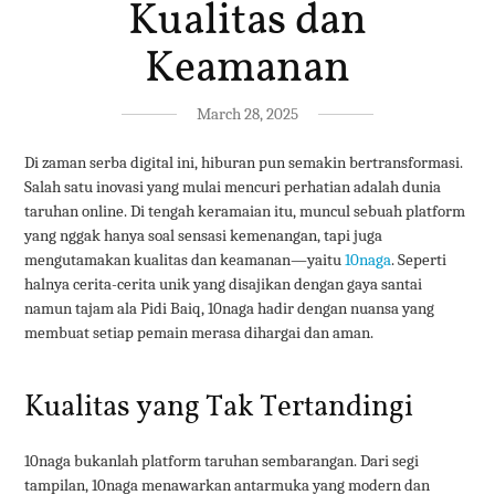
Kualitas dan
Keamanan
March 28, 2025
Di zaman serba digital ini, hiburan pun semakin bertransformasi.
Salah satu inovasi yang mulai mencuri perhatian adalah dunia
taruhan online. Di tengah keramaian itu, muncul sebuah platform
yang nggak hanya soal sensasi kemenangan, tapi juga
mengutamakan kualitas dan keamanan—yaitu
10naga
. Seperti
halnya cerita-cerita unik yang disajikan dengan gaya santai
namun tajam ala Pidi Baiq, 10naga hadir dengan nuansa yang
membuat setiap pemain merasa dihargai dan aman.
Kualitas yang Tak Tertandingi
10naga bukanlah platform taruhan sembarangan. Dari segi
tampilan, 10naga menawarkan antarmuka yang modern dan