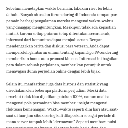
Sebelum menetapkan waktu bermain, lakukan riset terlebih
dahulu. Banyak situs dan forum daring di Indonesia tempat para
pemain berbagi pengalaman mereka mengenai waktu-waktu
yang dianggap menguntungkan. Meskipun tidak ada kepastian
mutlak karena setiap putaran tetap ditentukan secara acak,
informasi dari komunitas dapat menjadi acuan. Dengan
mendengarkan cerita dan diskusi para veteran, Anda dapat
memperoleh gambaran umum tentang kapan
Liga 89
cenderung
memberikan bonus atau promosi khusus. Informasi ini bagaikan
peta dalam sebuah perjalanan, memberikan petunjuk untuk
menavigasi dunia perjudian online dengan lebih bijak.
Selain itu, manfaatkan juga data historis dan statistik yang
disediakan oleh beberapa platform perjudian. Meski data
tersebut tidak bisa dijadikan patokan 100%, namun analisa
mengenai pola permainan bisa memberi insight mengenai
fluktuasi kemenangan. Waktu-waktu seperti dini hari atau saat-
saat di luar jam sibuk sering kali dilaporkan sebagai periode di
mana server tampak lebih “dermawan”. Seperti membaca puisi