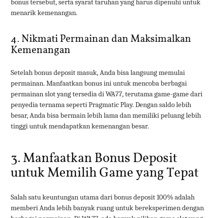
bonus tersebut, serta syarat taruhan yang harus dipenuhi untuk
menarik kemenangan.
4. Nikmati Permainan dan Maksimalkan
Kemenangan
Setelah bonus deposit masuk, Anda bisa langsung memulai
permainan. Manfaatkan bonus ini untuk mencoba berbagai
permainan slot yang tersedia di WA77, terutama game-game dari
penyedia ternama seperti Pragmatic Play. Dengan saldo lebih
besar, Anda bisa bermain lebih lama dan memiliki peluang lebih
tinggi untuk mendapatkan kemenangan besar.
3. Manfaatkan Bonus Deposit
untuk Memilih Game yang Tepat
Salah satu keuntungan utama dari bonus deposit 100% adalah
memberi Anda lebih banyak ruang untuk bereksperimen dengan