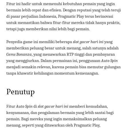
Fitur ini hadir untuk memenuhi kebutuhan pemain yang ingin
bermain lebih cepat dan efisien. Dengan reputasi yang telah teruji
di pasar perjudian Indonesia, Pragmatic Play terus berinovasi
untuk memastikan bahwa fitur-fitur mereka tidak hanya praktis,
tetapi juga memberikan nilai lebih bagi pemain.
Penyedia game ini memiliki beberapa
slot gacor hari ini
yang
memberikan peluang besar untuk menang, salah satunya adalah
Gems Bonanza
, yang menawarkan RTP tinggi dan pembayaran
yang menggiurkan. Dalam permainan ini, penggunaan
Auto Spin
menjadi semakin relevan, karena pemain bisa memutar gulungan
tanpa khawatir kehilangan momentum kemenangan.
Penutup
Fitur
Auto Spin
di
slot gacor hari ini
memberi kemudahan,
kenyamanan, dan pengalaman bermain yang lebih santai bagi
pemain. Bagi mereka yang ingin memaksimalkan peluang
menang, seperti yang ditawarkan oleh Pragmatic Play,