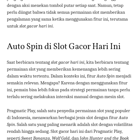
dengan aksi menekan tombol putar setiap saat. Namun, tetap
perlu diingat bahwa tidak semua permainan slot memberikan
pengalaman yang sama ketika menggunakan fitur ini, terutama
untuk
slot gacor hari ini
.
Auto Spin di Slot Gacor Hari Ini
Saat berbicara tentang
slot gacor hari ini
, kita berbicara tentang
permainan slot yang memberikan kemenangan lebih sering
dalam waktu tertentu. Dalam konteks ini, fitur
Auto Spin
menjadi
semakin relevan. Mengapa? Karena dengan menggunakan fitur
ini, pemain bisa lebih fokus pada strategi permainan tanpa perlu
terlalu sering melakukan interaksi manual dengan mesin slot.
Pragmatic Play, salah satu penyedia permainan slot yang populer
di Indonesia, menawarkan berbagai jenis slot dengan fitur
Auto
Spin
. Salah satu yang paling menarik adalah slot dengan volatilitas
rendah hingga sedang. Slot gacor hari ini dari Pragmatic Play,
seperti
Sweet Bonanza
,
Wolf Gold
, dan
John Hunter and the Book