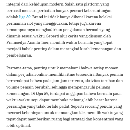
integral dari kehidupan modern. Salah satu platform yang
berhasil mencuri perhatian banyak pencari keberuntungan
adalah
liga 89
. Brand ini tidak hanya dikenal karena koleksi
permainan slot yang menggiurkan, tetapi juga karena
kemampuannya menghadirkan pengalaman bermain yang
dinamis sesuai waktu. Seperti alur cerita yang disusun oleh
Pramoedya Ananta Toer, memilih waktu bermain yang tepat
menjadi babak penting dalam merangkai kisah kemenangan dan
pembelajaran.
Pertama-tama, penting untuk memahami bahwa setiap momen
dalam perjudian online memiliki ritme tersendiri. Banyak pemain
berpendapat bahwa pada jam-jam tertentu, aktivitas taruhan dan
volume pemain berubah, sehingga mempengaruhi peluang
kemenangan. Di
Liga 89
, terdapat anggapan bahwa bermain pada
waktu-waktu sepi dapat membuka peluang lebih besar karena
persaingan yang tidak terlalu padat. Seperti seorang penulis yang
mencari keheningan untuk menuangkan ide, memilih waktu yang
tepat dapat memberikan ruang bagi strategi dan konsentrasi yang
lebih optimal.