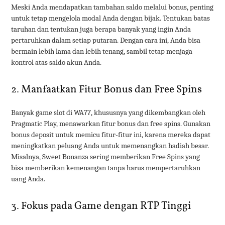
Meski Anda mendapatkan tambahan saldo melalui bonus, penting
untuk tetap mengelola modal Anda dengan bijak. Tentukan batas
taruhan dan tentukan juga berapa banyak yang ingin Anda
pertaruhkan dalam setiap putaran. Dengan cara ini, Anda bisa
bermain lebih lama dan lebih tenang, sambil tetap menjaga
kontrol atas saldo akun Anda.
2. Manfaatkan Fitur Bonus dan Free Spins
Banyak game slot di WA77, khususnya yang dikembangkan oleh
Pragmatic Play, menawarkan fitur bonus dan free spins. Gunakan
bonus deposit untuk memicu fitur-fitur ini, karena mereka dapat
meningkatkan peluang Anda untuk memenangkan hadiah besar.
Misalnya, Sweet Bonanza sering memberikan Free Spins yang
bisa memberikan kemenangan tanpa harus mempertaruhkan
uang Anda.
3. Fokus pada Game dengan RTP Tinggi