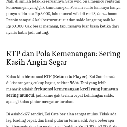
Nah, di sinilah letak keseruannya. Satu wild bisa memicu rentetan
kemenangan yang gak kamu sangka. Pernah suatu kali saya hanya
punya saldo sisa Rp 5.000, lalu muncul wild di reel 3, dan… boom!
Respin sampai 4 kali berturut-turut dan saldo langsung naik ke
Rp 80.000. Gak besar memang, tapi rasanya luar biasa ketika dari
nyaris habis jadi untung.
RTP dan Pola Kemenangan: Sering
Kasih Angin Segar
Kalau kita bicara soal
RTP (Return to Player)
, Koi Gate berada
di kisaran yang cukup bagus, sekitar
96%
. Tapi yang lebih
menarik adalah
frekuensi kemenangan kecil yang lumayan
sering muncul
, jadi kamu gak terlalu cepat kehilangan saldo,
apalagi kalau pintar mengatur taruhan.
Di Asiahoki77 sendiri, Koi Gate berjalan sangat mulus. Tidak ada
lag, loading cepat, dan hasil putaran terasa adil. Saya beberapa
kali bermain dengan modal kecil (sekitar Rp 20.000–50.000), dan