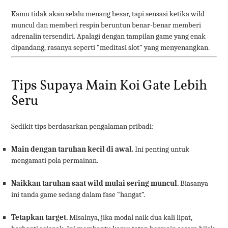
Kamu tidak akan selalu menang besar, tapi sensasi ketika wild
muncul dan memberi respin beruntun benar-benar memberi
adrenalin tersendiri. Apalagi dengan tampilan game yang enak
dipandang, rasanya seperti “meditasi slot” yang menyenangkan.
Tips Supaya Main Koi Gate Lebih
Seru
Sedikit tips berdasarkan pengalaman pribadi:
Main dengan taruhan kecil di awal.
Ini penting untuk
mengamati pola permainan.
Naikkan taruhan saat wild mulai sering muncul.
Biasanya
ini tanda game sedang dalam fase “hangat”.
Tetapkan target.
Misalnya, jika modal naik dua kali lipat,