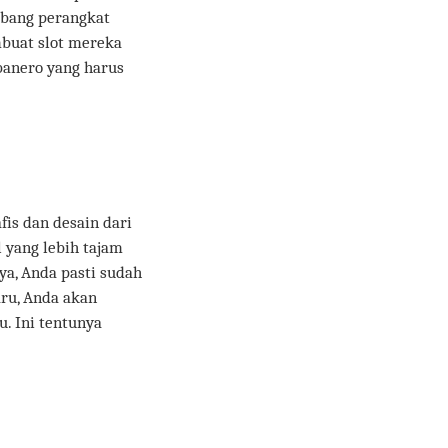
mbang perangkat
buat slot mereka
banero yang harus
fis dan desain dari
 yang lebih tajam
a, Anda pasti sudah
aru, Anda akan
. Ini tentunya