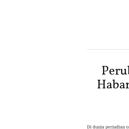
Peru
Haban
Di dunia perjudian 