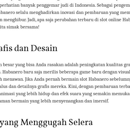
perhatian banyak penggemar judi di Indonesia. Sebagai penge
abanero selalu menghadirkan inovasi dan pembaruan yang mem
 menghibur. Jadi, apa saja perubahan terbaru di slot online Ha
kita simak bersama!
afis dan Desain
 besar yang bisa Anda rasakan adalah peningkatan kualitas gra
o. Habanero baru saja merilis beberapa game baru dengan visual
ih menawan. Jika Anda pernah bermain slot Habanero sebelumny
lus dan detailnya grafis mereka. Kini, dengan pembaruan terb
nimasi yang lebih hidup dan efek suara yang semakin memukau
man bermain yang lebih menyenangkan dan imersif.
 yang Menggugah Selera