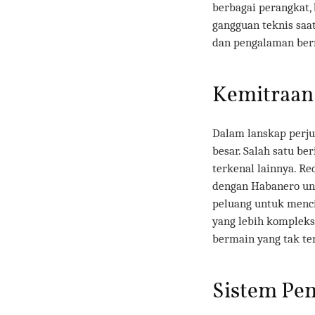
berbagai perangkat, 
gangguan teknis saa
dan pengalaman berm
Kemitraan
Dalam lanskap perj
besar. Salah satu b
terkenal lainnya. Re
dengan Habanero unt
peluang untuk menci
yang lebih komplek
bermain yang tak te
Sistem Pe