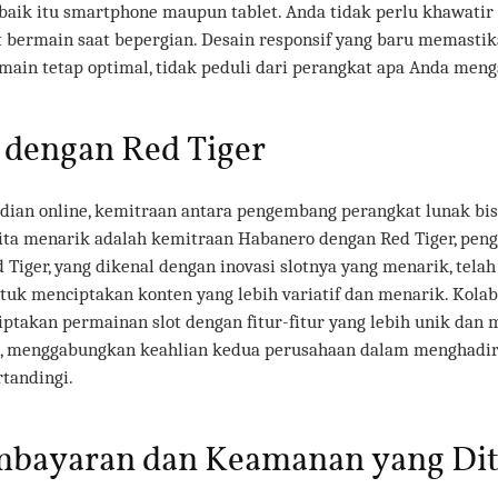
baik itu smartphone maupun tablet. Anda tidak perlu khawatir 
t bermain saat bepergian. Desain responsif yang baru memasti
ain tetap optimal, tidak peduli dari perangkat apa Anda meng
 dengan Red Tiger
udian online, kemitraan antara pengembang perangkat lunak 
erita menarik adalah kemitraan Habanero dengan Red Tiger, pen
d Tiger, yang dikenal dengan inovasi slotnya yang menarik, tela
uk menciptakan konten yang lebih variatif dan menarik. Kola
ptakan permainan slot dengan fitur-fitur yang lebih unik dan
s, menggabungkan keahlian kedua perusahaan dalam menghadi
rtandingi.
mbayaran dan Keamanan yang Dit