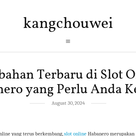
kangchouwei
bahan Terbaru di Slot O
ero yang Perlu Anda K
August 30, 2024
online yang terus berkembang,
slot online
Habanero merupakan s