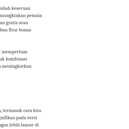
nambah keseruan
 memungkinkan pemain
an gratis atau
an fitur bonus
at memperluas
tuk kombinasi
ga meningkatkan
 termasuk cara kita
nifikan pada versi
gan lebih lancar di