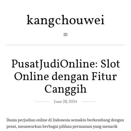
kangchouwei
PusatJudiOnline: Slot
Online dengan Fitur
Canggih
June 28, 2024
Dunia perjudian online di Indonesia semakin berkembang dengan
pesat, menawarkan berbagai pilihan permainan yang menarik