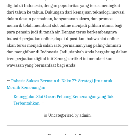
digital di Indonesia, dengan popularitas yang terus meningkat
dari tahun ke tahun. Dukungan dari kemajuan teknologi, inovasi
dalam desain permainan, kenyamanan akses, dan promosi
menarik telah membuat slot online menjadi pilihan utama bagi
para pemain judi di tanah air. Dengan terus berkembangnya
industri perjudian online, dapat dipastikan bahwa slot online
akan terus menjadi salah satu permainan yang paling diminati
dan menghibur di Indonesia. Jadi, siapkah Anda bergabung dalam
tren perjudian digital ini? Semoga artikel ini memberikan
wawasan yang bermanfaat bagi Anda!
←
Rahasia Sukses Bermain di Neko 77: Strategi Jitu untuk
Meraih Kemenangan
Keunggulan Slot Gacor: Peluang Kemenangan yang Tak
Terbantahkan
→
in
Uncategorized
by
admin
.