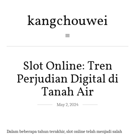
kangchouwei
Slot Online: Tren
Perjudian Digital di
Tanah Air
May 2, 2024
Dalam beberapa tahun terakhir, slot online telah menjadi salah