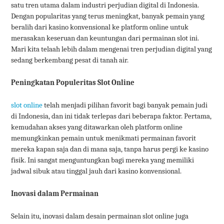
satu tren utama dalam industri perjudian digital di Indonesia.
Dengan popularitas yang terus meningkat, banyak pemain yang
beralih dari kasino konvensional ke platform online untuk
merasakan keseruan dan keuntungan dari permainan slot ini.
Mari kita telaah lebih dalam mengenai tren perjudian digital yang
sedang berkembang pesat di tanah air.
Peningkatan Populeritas Slot Online
slot online
telah menjadi pilihan favorit bagi banyak pemain judi
di Indonesia, dan ini tidak terlepas dari beberapa faktor. Pertama,
kemudahan akses yang ditawarkan oleh platform online
memungkinkan pemain untuk menikmati permainan favorit
mereka kapan saja dan di mana saja, tanpa harus pergi ke kasino
fisik. Ini sangat menguntungkan bagi mereka yang memiliki
jadwal sibuk atau tinggal jauh dari kasino konvensional.
Inovasi dalam Permainan
Selain itu, inovasi dalam desain permainan slot online juga