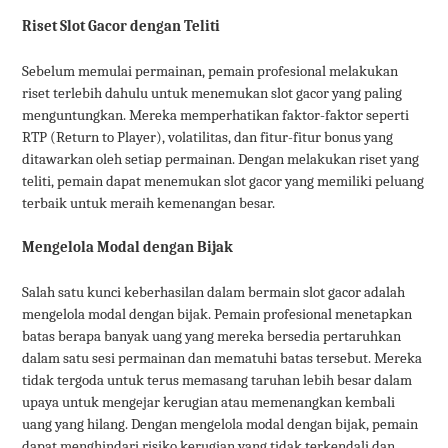
Riset Slot Gacor dengan Teliti
Sebelum memulai permainan, pemain profesional melakukan
riset terlebih dahulu untuk menemukan slot gacor yang paling
menguntungkan. Mereka memperhatikan faktor-faktor seperti
RTP (Return to Player), volatilitas, dan fitur-fitur bonus yang
ditawarkan oleh setiap permainan. Dengan melakukan riset yang
teliti, pemain dapat menemukan slot gacor yang memiliki peluang
terbaik untuk meraih kemenangan besar.
Mengelola Modal dengan Bijak
Salah satu kunci keberhasilan dalam bermain slot gacor adalah
mengelola modal dengan bijak. Pemain profesional menetapkan
batas berapa banyak uang yang mereka bersedia pertaruhkan
dalam satu sesi permainan dan mematuhi batas tersebut. Mereka
tidak tergoda untuk terus memasang taruhan lebih besar dalam
upaya untuk mengejar kerugian atau memenangkan kembali
uang yang hilang. Dengan mengelola modal dengan bijak, pemain
dapat menghindari risiko kerugian yang tidak terkendali dan