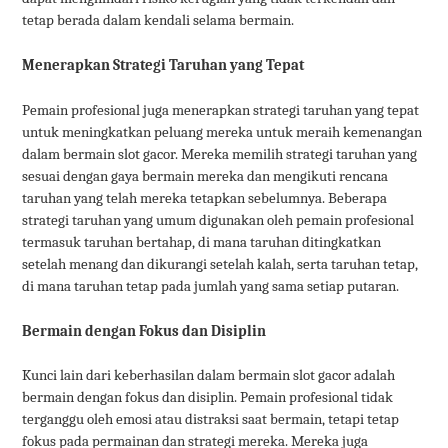
tetap berada dalam kendali selama bermain.
Menerapkan Strategi Taruhan yang Tepat
Pemain profesional juga menerapkan strategi taruhan yang tepat
untuk meningkatkan peluang mereka untuk meraih kemenangan
dalam bermain slot gacor. Mereka memilih strategi taruhan yang
sesuai dengan gaya bermain mereka dan mengikuti rencana
taruhan yang telah mereka tetapkan sebelumnya. Beberapa
strategi taruhan yang umum digunakan oleh pemain profesional
termasuk taruhan bertahap, di mana taruhan ditingkatkan
setelah menang dan dikurangi setelah kalah, serta taruhan tetap,
di mana taruhan tetap pada jumlah yang sama setiap putaran.
Bermain dengan Fokus dan Disiplin
Kunci lain dari keberhasilan dalam bermain slot gacor adalah
bermain dengan fokus dan disiplin. Pemain profesional tidak
terganggu oleh emosi atau distraksi saat bermain, tetapi tetap
fokus pada permainan dan strategi mereka. Mereka juga