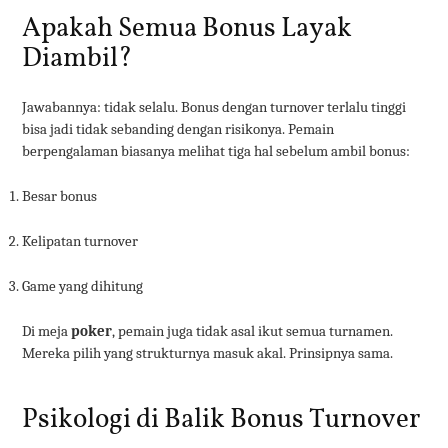
Apakah Semua Bonus Layak
Diambil?
Jawabannya: tidak selalu. Bonus dengan turnover terlalu tinggi
bisa jadi tidak sebanding dengan risikonya. Pemain
berpengalaman biasanya melihat tiga hal sebelum ambil bonus:
Besar bonus
Kelipatan turnover
Game yang dihitung
Di meja
poker
, pemain juga tidak asal ikut semua turnamen.
Mereka pilih yang strukturnya masuk akal. Prinsipnya sama.
Psikologi di Balik Bonus Turnover