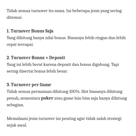
Tidak semua turnover itu sama. Ini beberapa jenis yang sering
ditemui:
1. Turnover Bonus Saja
Yang dihitung hanya nilai bonus. Biasanya lebih ringan dan lebih
cepat tercapai.
2. Turnover Bonus + Deposit
Yang ini lebih berat karena deposit dan bonus digabung. Tapi
sering disertai bonus lebih besar.
3. Turnover per Game
Tidak semua permainan dihitung 100%. Slot biasanya dihitung
penuh, sementara
poker
atau game lain bisa saja hanya dihitung
sebagian.
Memahami jenis turnover ini penting agar tidak salah strategi
sejak awal.