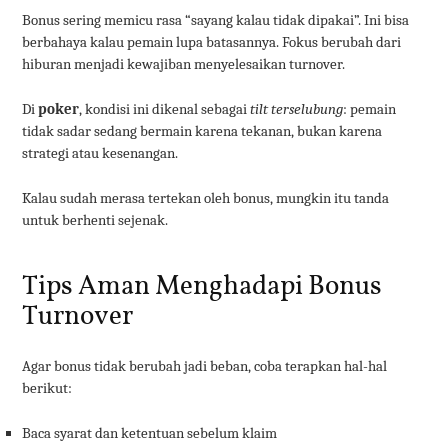
Bonus sering memicu rasa “sayang kalau tidak dipakai”. Ini bisa
berbahaya kalau pemain lupa batasannya. Fokus berubah dari
hiburan menjadi kewajiban menyelesaikan turnover.
Di
poker
, kondisi ini dikenal sebagai
tilt terselubung
: pemain
tidak sadar sedang bermain karena tekanan, bukan karena
strategi atau kesenangan.
Kalau sudah merasa tertekan oleh bonus, mungkin itu tanda
untuk berhenti sejenak.
Tips Aman Menghadapi Bonus
Turnover
Agar bonus tidak berubah jadi beban, coba terapkan hal-hal
berikut:
Baca syarat dan ketentuan sebelum klaim