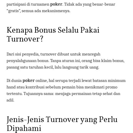
partisipasi di turnamen
poker
. Tidak ada yang benar-benar
“gratis”, semua ada mekanismenya.
Kenapa Bonus Selalu Pakai
Turnover?
Dari sisi penyedia, turnover dibuat untuk mencegah
penyalahgunaan bonus. Tanpa aturan ini, orang bisa klaim bonus,
pasang satu taruhan kecil, lalu langsung tarik uang.
Di dunia
poker
online, hal serupa terjadi lewat batasan minimum
hand atau kontribusi sebelum pemain bisa menikmati promo
tertentu. Tujuannya sama: menjaga permainan tetap sehat dan
adil.
Jenis-Jenis Turnover yang Perlu
Dipahami