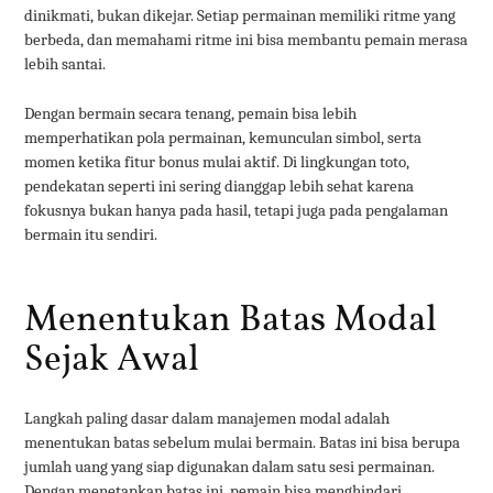
dinikmati, bukan dikejar. Setiap permainan memiliki ritme yang
berbeda, dan memahami ritme ini bisa membantu pemain merasa
lebih santai.
Dengan bermain secara tenang, pemain bisa lebih
memperhatikan pola permainan, kemunculan simbol, serta
momen ketika fitur bonus mulai aktif. Di lingkungan toto,
pendekatan seperti ini sering dianggap lebih sehat karena
fokusnya bukan hanya pada hasil, tetapi juga pada pengalaman
bermain itu sendiri.
Menentukan Batas Modal
Sejak Awal
Langkah paling dasar dalam manajemen modal adalah
menentukan batas sebelum mulai bermain. Batas ini bisa berupa
jumlah uang yang siap digunakan dalam satu sesi permainan.
Dengan menetapkan batas ini, pemain bisa menghindari