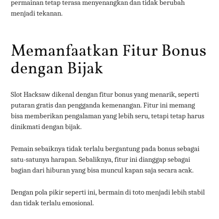
permainan tetap terasa menyenangkan dan tidak berubah
menjadi tekanan.
Memanfaatkan Fitur Bonus
dengan Bijak
Slot Hacksaw dikenal dengan fitur bonus yang menarik, seperti
putaran gratis dan pengganda kemenangan. Fitur ini memang
bisa memberikan pengalaman yang lebih seru, tetapi tetap harus
dinikmati dengan bijak.
Pemain sebaiknya tidak terlalu bergantung pada bonus sebagai
satu-satunya harapan. Sebaliknya, fitur ini dianggap sebagai
bagian dari hiburan yang bisa muncul kapan saja secara acak.
Dengan pola pikir seperti ini, bermain di toto menjadi lebih stabil
dan tidak terlalu emosional.