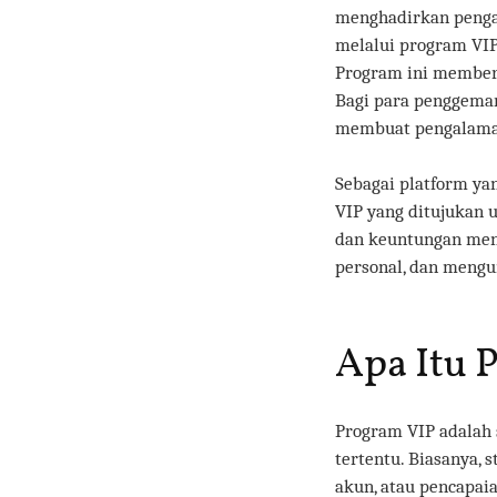
menghadirkan pengal
melalui program VIP
Program ini memberi
Bagi para penggemar
membuat pengalaman
Sebagai platform ya
VIP yang ditujukan 
dan keuntungan men
personal, dan meng
Apa Itu 
Program VIP adalah 
tertentu. Biasanya, 
akun, atau pencapai