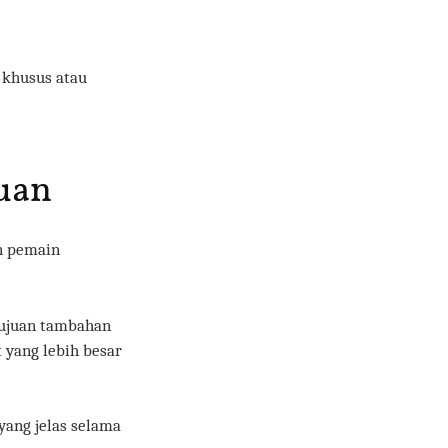
 khusus atau
uan
n pemain
tujuan tambahan
 yang lebih besar
yang jelas selama