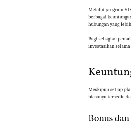
Melalui program VI
berbagai keuntungan
hubungan yang lebih
Bagi sebagian pemai
investasikan selama
Keuntun
Meskipun setiap pla
biasanya tersedia d
Bonus dan