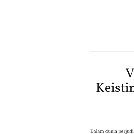
V
Keisti
Dalam dunia perjudi