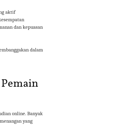
g aktif
rkesempatan
amanan dan kepuasan
 membanggakan dalam
 Pemain
udian online. Banyak
kemenangan yang