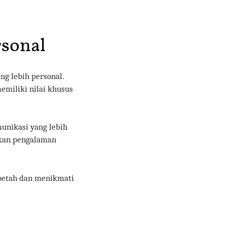
sonal
g lebih personal.
emiliki nilai khusus
munikasi yang lebih
akan pengalaman
betah dan menikmati