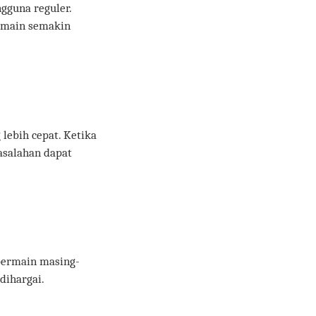
gguna reguler.
rmain semakin
lebih cepat. Ketika
asalahan dapat
bermain masing-
dihargai.