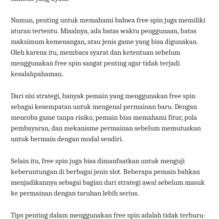
Namun, penting untuk memahami bahwa free spin juga memiliki
aturan tertentu. Misalnya, ada batas waktu penggunaan, batas
maksimum kemenangan, atau jenis game yang bisa digunakan.
Oleh karena itu, membaca syarat dan ketentuan sebelum
menggunakan free spin sangat penting agar tidak terjadi
kesalahpahaman.
Dari sisi strategi, banyak pemain yang menggunakan free spin
sebagai kesempatan untuk mengenal permainan baru. Dengan
mencoba game tanpa risiko, pemain bisa memahami fitur, pola
pembayaran, dan mekanisme permainan sebelum memutuskan
untuk bermain dengan modal sendiri.
Selain itu, free spin juga bisa dimanfaatkan untuk menguji
keberuntungan di berbagai jenis slot. Beberapa pemain bahkan
menjadikannya sebagai bagian dari strategi awal sebelum masuk
ke permainan dengan taruhan lebih serius.
Tips penting dalam menggunakan free spin adalah tidak terburu-