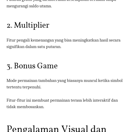
mengurangi saldo utama.
2. Multiplier
Fitur pengali kemenangan yang bisa meningkatkan hasil secara
signifikan dalam satu putaran.
3. Bonus Game
Mode permainan tambahan yang biasanya muncul ketika simbol
tertentu terpenuhi.
Fitur-fitur ini membuat permainan terasa lebih interaktif dan
tidak membosankan.
Pengalaman Visual dan