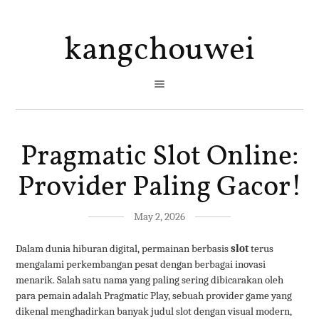
kangchouwei
Pragmatic Slot Online:
Provider Paling Gacor!
May 2, 2026
Dalam dunia hiburan digital, permainan berbasis
slot
terus
mengalami perkembangan pesat dengan berbagai inovasi
menarik. Salah satu nama yang paling sering dibicarakan oleh
para pemain adalah
Pragmatic Play
, sebuah provider game yang
dikenal menghadirkan banyak judul slot dengan visual modern,