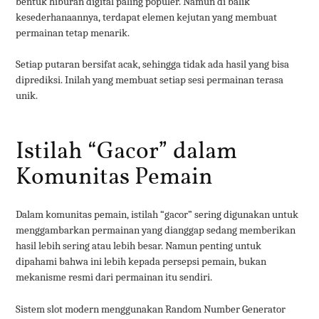
bentuk hiburan digital paling populer. Namun di balik
kesederhanaannya, terdapat elemen kejutan yang membuat
permainan tetap menarik.
Setiap putaran bersifat acak, sehingga tidak ada hasil yang bisa
diprediksi. Inilah yang membuat setiap sesi permainan terasa
unik.
Istilah “Gacor” dalam
Komunitas Pemain
Dalam komunitas pemain, istilah “gacor” sering digunakan untuk
menggambarkan permainan yang dianggap sedang memberikan
hasil lebih sering atau lebih besar. Namun penting untuk
dipahami bahwa ini lebih kepada persepsi pemain, bukan
mekanisme resmi dari permainan itu sendiri.
Sistem slot modern menggunakan Random Number Generator