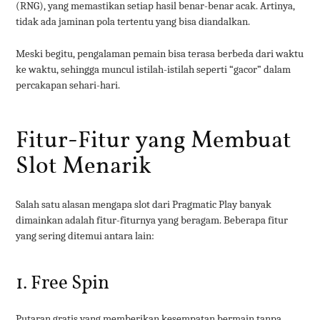
(RNG), yang memastikan setiap hasil benar-benar acak. Artinya,
tidak ada jaminan pola tertentu yang bisa diandalkan.
Meski begitu, pengalaman pemain bisa terasa berbeda dari waktu
ke waktu, sehingga muncul istilah-istilah seperti “gacor” dalam
percakapan sehari-hari.
Fitur-Fitur yang Membuat
Slot Menarik
Salah satu alasan mengapa slot dari Pragmatic Play banyak
dimainkan adalah fitur-fiturnya yang beragam. Beberapa fitur
yang sering ditemui antara lain:
1. Free Spin
Putaran gratis yang memberikan kesempatan bermain tanpa