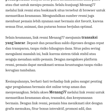
atau chat untuk menipu pemain. Selalu kunjungi Menang77
melalui link resmi atau bookmark situs tersebut di browser untuk
memastikan keamanan. Mengandalkan sumber resmi juga
membuat pemain lebih nyaman saat bermain slot favorit, karena
semua fitur, animasi, dan putaran bonus berjalan optimal.
Selain keamanan, link resmi Menang77 menjamin
transaksi
yang lancar
. Deposit dan penarikan saldo diproses dengan cepat
dan transparan, tanpa risiko hilangnya dana. Situs palsu sering
mengalami masalah ini, baik karena sistem tidak stabil atau
sengaja menahan saldo pemain. Dengan mengakses platform
resmi, pemain dapat menikmati semua keuntungan tanpa risiko
kerugian tambahan.
Kesimpulannya, berhati-hati terhadap link palsu sangat penting
agar pengalaman bermain slot online tetap aman dan
menyenangkan. Selalu akses
Menang77
melalui link resmi untuk
memastikan keamanan akun, transaksi, dan kenyamanan
bermain. Dengan link resmi, pemain bisa menikmati slot dengan
grafis memukau, fitur bonus interaktif, promosi adil, dan