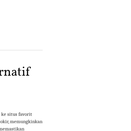
natif
ke situs favorit
blokir, memungkinkan
i memastikan