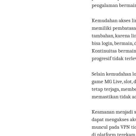
pengalaman bermain 
Kemudahan akses lin
memiliki pembatasan
tambahan, karena lin
bisa login, bermain
Kontinuitas bermain
progresif tidak terl
Selain kemudahan log
game MG Live, slot, d
tetap terjaga, membe
memastikan tidak ad
Keamanan menjadi sa
dapat mengakses aku
muncul pada VPN tida
di platform terekam