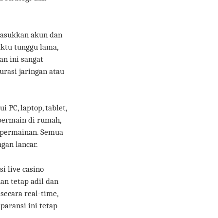
emasukkan akun dan
aktu tunggu lama,
n ini sangat
rasi jaringan atau
 PC, laptop, tablet,
 bermain di rumah,
s permainan. Semua
ngan lancar.
i live casino
n tetap adil dan
secara real-time,
paransi ini tetap