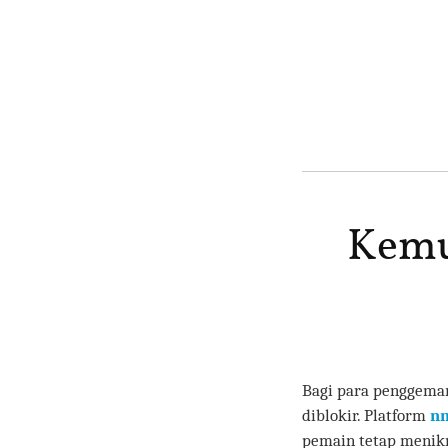
Kemu
Bagi para penggemar 
diblokir. Platform
n
pemain tetap menikm