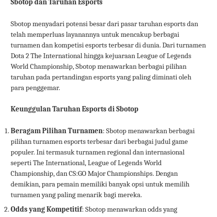
Sbotop dan Taruhan Esports
Sbotop menyadari potensi besar dari pasar taruhan esports dan
telah memperluas layanannya untuk mencakup berbagai
turnamen dan kompetisi esports terbesar di dunia. Dari turnamen
Dota 2 The International hingga kejuaraan League of Legends
World Championship, Sbotop menawarkan berbagai pilihan
taruhan pada pertandingan esports yang paling diminati oleh
para penggemar.
Keunggulan Taruhan Esports di Sbotop
Beragam Pilihan Turnamen
: Sbotop menawarkan berbagai
pilihan turnamen esports terbesar dari berbagai judul game
populer. Ini termasuk turnamen regional dan internasional
seperti The International, League of Legends World
Championship, dan CS:GO Major Championships. Dengan
demikian, para pemain memiliki banyak opsi untuk memilih
turnamen yang paling menarik bagi mereka.
Odds yang Kompetitif
: Sbotop menawarkan odds yang