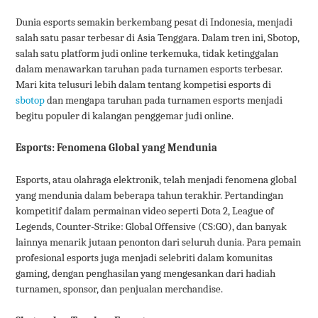
Dunia esports semakin berkembang pesat di Indonesia, menjadi
salah satu pasar terbesar di Asia Tenggara. Dalam tren ini, Sbotop,
salah satu platform judi online terkemuka, tidak ketinggalan
dalam menawarkan taruhan pada turnamen esports terbesar.
Mari kita telusuri lebih dalam tentang kompetisi esports di
sbotop
dan mengapa taruhan pada turnamen esports menjadi
begitu populer di kalangan penggemar judi online.
Esports: Fenomena Global yang Mendunia
Esports, atau olahraga elektronik, telah menjadi fenomena global
yang mendunia dalam beberapa tahun terakhir. Pertandingan
kompetitif dalam permainan video seperti Dota 2, League of
Legends, Counter-Strike: Global Offensive (CS:GO), dan banyak
lainnya menarik jutaan penonton dari seluruh dunia. Para pemain
profesional esports juga menjadi selebriti dalam komunitas
gaming, dengan penghasilan yang mengesankan dari hadiah
turnamen, sponsor, dan penjualan merchandise.