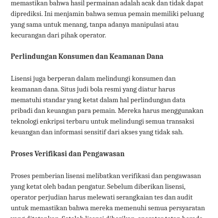
memastikan bahwa hasil permainan adalah acak dan tidak dapat
diprediksi. Ini menjamin bahwa semua pemain memiliki peluang
yang sama untuk menang, tanpa adanya manipulasi atau
kecurangan dari pihak operator.
Perlindungan Konsumen dan Keamanan Dana
Lisensi juga berperan dalam melindungi konsumen dan
keamanan dana. Situs judi bola resmi yang diatur harus
mematuhi standar yang ketat dalam hal perlindungan data
pribadi dan keuangan para pemain. Mereka harus menggunakan
teknologi enkripsi terbaru untuk melindungi semua transaksi
keuangan dan informasi sensitif dari akses yang tidak sah.
Proses Verifikasi dan Pengawasan
Proses pemberian lisensi melibatkan verifikasi dan pengawasan
yang ketat oleh badan pengatur. Sebelum diberikan lisensi,
operator perjudian harus melewati serangkaian tes dan audit
untuk memastikan bahwa mereka memenuhi semua persyaratan